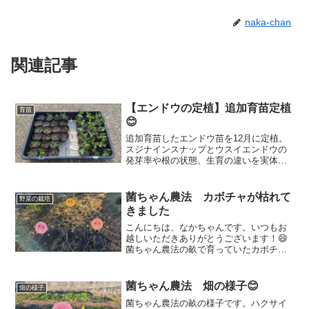
naka-chan
関連記事
【エンドウの定植】追加育苗定植
育苗
😊
追加育苗したエンドウ苗を12月に定植。
スジナインスナップとウスイエンドウの
発芽率や根の状態、生育の違いを実体験
ベースで比較・記録しています。
菌ちゃん農法 カボチャが枯れて
野菜の栽培
きました
こんにちは、なかちゃんです。いつもお
越しいただきありがとうございます！😄
菌ちゃん農法の畝で育っていたカボチャ
が枯れて終了の様子です。その後水菜と
かつお菜の苗を定植したのでその様子を
紹介しますね！では、行ってみましょ
菌ちゃん農法 畑の様子😊
畑の様子
う！畝全体菌ちゃん農法の畝...
菌ちゃん農法の畝の様子です。ハクサイ