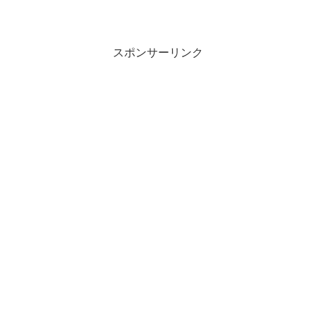
ァーストトマトの2種類です。こんな季節
外れの育苗でどこまで育つのか！？チャ
レンジしてみますよ。
スポンサーリンク