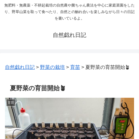
無肥料・無農薬・不耕起栽培の自然農や菌ちゃん農法を中心に家庭菜園をした
り、野草山菜を取って食べたり、自然との触れ合いを楽しみながら日々の日記
を書いているよ。
自然戯れ日記
自然戯れ日記
>
野菜の栽培
>
育苗
>
夏野菜の育苗開始🪴
夏野菜の育苗開始🪴
育苗