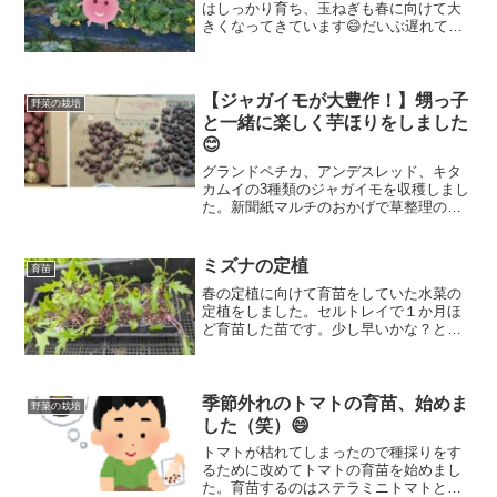
はしっかり育ち、玉ねぎも春に向けて大
きくなってきています😄だいぶ遅れて定
植したかつお菜もこの暖冬のためか、大
きく育っています。新たに作った畝のマ
ルチをめくって菌ちゃんが増えているの
かを確認してみました。
【ジャガイモが大豊作！】甥っ子
野菜の栽培
と一緒に楽しく芋ほりをしました
😊
グランドペチカ、アンデスレッド、キタ
カムイの3種類のジャガイモを収穫しまし
た。新聞紙マルチのおかげで草整理の手
間も少なく、無肥料・無農薬ながら過去
最高の豊作に。甥っ子と一緒に楽しい芋
ほりをしました。
ミズナの定植
育苗
春の定植に向けて育苗をしていた水菜の
定植をしました。セルトレイで１か月ほ
ど育苗した苗です。少し早いかな？とは
思いつつも、セルトレイでベランダで育
てるよりも畑でお日様🌞の光を浴びなが
ら育てる方が絶対にいい！と思ったので
定植することにしました。ムシも出てき
季節外れのトマトの育苗、始めま
野菜の栽培
ていないし病気にもなりにくいかな？と
した（笑）😄
思っています。
トマトが枯れてしまったので種採りをす
るために改めてトマトの育苗を始めまし
た。育苗するのはステラミニトマトとフ