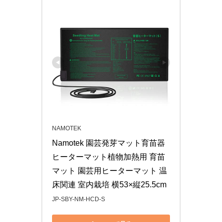
NAMOTEK
Namotek 園芸発芽マット育苗器 
ヒーターマット植物加熱用 育苗
マット 園芸用ヒーターマット 温
床関連 室内栽培 横53×縦25.5cm
JP-SBY-NM-HCD-S