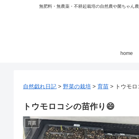
無肥料・無農薬・不耕起栽培の自然農や菌ちゃん農
home
自然戯れ日記
>
野菜の栽培
>
育苗
>
トウモロ
トウモロコシの苗作り😄
育苗