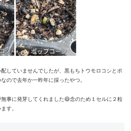
心配していませんでしたが、黒もちトウモロコシとポ
つなので去年か一昨年に採ったやつ。
無事に発芽してくれました😄念のため１セルに２粒
います。