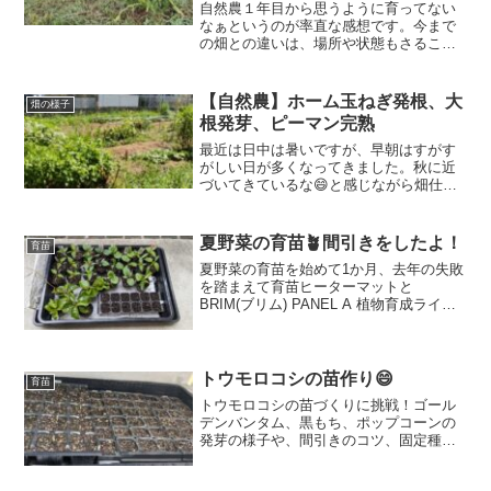
自然農１年目から思うように育ってない
なぁというのが率直な感想です。今まで
の畑との違いは、場所や状態もさること
ながら、畝を作ったか、作らずに平畝で
やったか、です。この畑では畝立てをし
た畝と平畝で野菜の生育の違いを比較し
【自然農】ホーム玉ねぎ発根、大
畑の様子
ようと思いましたよ。
根発芽、ピーマン完熟
最近は日中は暑いですが、早朝はすがす
がしい日が多くなってきました。秋に近
づいてきているな😄と感じながら畑仕事
をしてきましたよ。さて、今回は先週定
植をしたホーム玉ねぎの様子と、種をお
ろした大根の様子を見てきましたよ。
夏野菜の育苗🪴間引きをしたよ！
育苗
夏野菜の育苗を始めて1か月、去年の失敗
を踏まえて育苗ヒーターマットと
BRIM(ブリム) PANEL A 植物育成ライト
を使用しています。順調に育ち、間引き
も実施。これまで無加温ベランダで育て
ていたが、今年は室内で育てることでし
っかり育成。間引き後はスッキリし、順
トウモロコシの苗作り😄
育苗
調に育つことを期待しています。技術の
トウモロコシの苗づくりに挑戦！ゴール
進歩を実感しています。
デンバンタム、黒もち、ポップコーンの
発芽の様子や、間引きのコツ、固定種の
話まで。家庭菜園初心者にもおすすめの
育苗記録です🌽