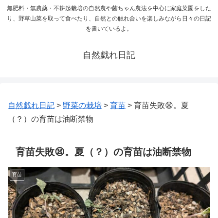
無肥料・無農薬・不耕起栽培の自然農や菌ちゃん農法を中心に家庭菜園をした
り、野草山菜を取って食べたり、自然との触れ合いを楽しみながら日々の日記
を書いているよ。
自然戯れ日記
自然戯れ日記
>
野菜の栽培
>
育苗
>
育苗失敗😫。夏
（？）の育苗は油断禁物
育苗失敗😫。夏（？）の育苗は油断禁物
育苗