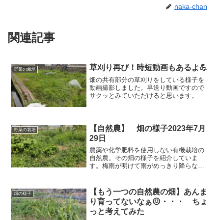
naka-chan
関連記事
草刈り再び！時短動画もあるよ💪
野菜の栽培
畑の共有部分の草刈りをしている様子を
動画撮影しました。早送り動画ですので
サクッとみていただけると思います。
【自然農】 畑の様子2023年7月
野菜の栽培
29日
農薬や化学肥料を使用しない有機栽培の
自然農。その畑の様子を紹介していま
す。梅雨が明けて雨がめっきり降らなく
なりました。この季節は草の仮加減が難
しいです。刈りすぎると乾燥が進み水切
れしてしまう。刈らないと草に負ける
【もう一つの自然農の畑】あんま
畑の様子
し、中途半端に刈ると永遠に草刈りをし
り育ってないなぁ😖・・・ ちょ
ないといけない。どうしたらいいの？
っと考えてみた