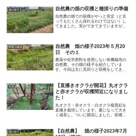
前回はエンドウや大麦はしっかり育って
くれました。
自然農の畑の収穫と種採りの準備
畑の様子
自然農の畑での収穫がやっと安定（と言
ってもたくさん採れるわけではない）し
てきました。実ができてきていますが、
直近の水不足でよい収穫とは言えませ
ん。しかし、やっと実を付けるように育
ってきましたよ！
自然農 畑の様子2023年５月20
野菜の栽培
日 その１
農薬や化学肥料を使用しない有機栽培の
自然農。その畑の様子を紹介していま
す。今回は主に見回りと収穫をしてきま
した。エンドウ豆は干豌豆になるのを待
つばかり、ソラマメは一部を収穫しまし
た。ニンジンの花が咲き始め、畑の様子
【直播きオクラが開花】丸オクラ
育苗
も少しずつ変わってきています。
と赤オクラが収穫間近になりまし
た！
丸オクラ・赤オクラ・白オクラ楊貴妃を
直播き栽培しています。夏になって大き
く成長し、ついに開花しました。収穫目
前の様子と品種ごとの特徴を紹介しま
す。
【自然農】 畑の様子2023年7月
畑の様子