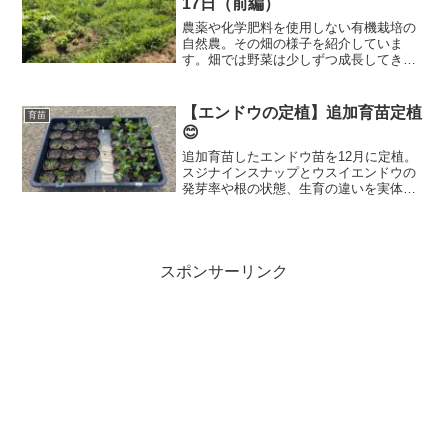
17日（前編）
農薬や化学肥料を使用しない有機栽培の
自然農。その畑の様子を紹介していま
す。畑では野菜は少しずつ成長してき
て、草たちはそれ以上に成長しています
が、トマトとキュウリが終わってしまい
ました。ちょっと見てください。
【エンドウの定植】追加育苗定植
育苗
😊
追加育苗したエンドウ苗を12月に定植。
スジナインスナップとウスイエンドウの
発芽率や根の状態、生育の違いを実体験
ベースで比較・記録しています。
スポンサーリンク