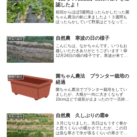
と思います。
認したよ！
前回からほぼ3週間ほったらかしだった菌
ちゃん農法の畝に来ましたよ！３週間も
ほったらかしていて野菜はどうなってい
るのか・・・さて見ていただきましょ
う！
自然農 寒波の日の様子
野菜の栽培
こんにちは、なかちゃんです。いつもお
越しいただきありがとうございます！😄
12月24日の畑の様子です。寒波が来てい
て今年一番の寒さとか言われています。
気温は1度ですが、夜は氷点下になってい
たようです。この日はクリスマスイブと
いうこともあり時間...
菌ちゃん農法 プランター栽培の
野菜の栽培
経過
菌ちゃん農法でプランター栽培をしてい
ましたが、大根が一向に大きくならず
10cmほどで成長が止まったので一旦終了
にしました。プランターの表面はカラカ
ラで硬い土だったので中はどうなってい
るのか見てみることにしましたよ！
自然農 久しぶりの霜❄️
野菜の栽培
３月になりました。先日はもうすぐ春か
と思うくらいの暖かさでしたが、この日
は急な寒さで氷が張るくらいの寒さで