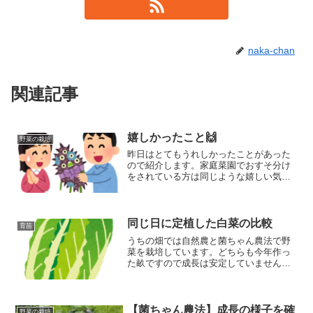
naka-chan
関連記事
嬉しかったこと🙌
野菜の栽培
昨日はとてもうれしかったことがあった
ので紹介します。家庭菜園でおすそ分け
をされている方は同じような嬉しい気持
ちをされている方も多いと思います。
同じ日に定植した白菜の比較
育苗
うちの畑では自然農と菌ちゃん農法で野
菜を栽培しています。どちらも今年作っ
た畝ですので成長は安定していません。
同じ日に、同じように育苗した苗を植え
たのですが、すでに成長具合が目に見え
て違ってきていました。😮良い／悪いで
はなく成長の比較として見ていただこう
【菌ちゃん農法】成長の様子を確
野菜の栽培