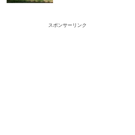
す。朝から畑の見回りをしていると野菜
に霜がおりていました。日が昇るとお日
様の暖かさですぐに霜が溶けて苗は元気
になっていました。🌞この寒さの中でも
少しずつ春が近づき始めているためか生
き物の活動が活発になってきていまし
スポンサーリンク
た。それらも併せて紹介しますね！😄