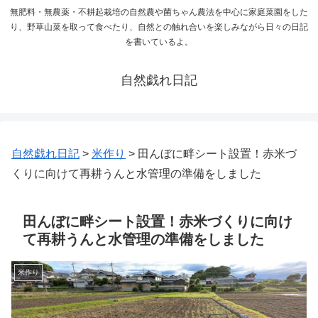
無肥料・無農薬・不耕起栽培の自然農や菌ちゃん農法を中心に家庭菜園をした
り、野草山菜を取って食べたり、自然との触れ合いを楽しみながら日々の日記
を書いているよ。
自然戯れ日記
自然戯れ日記
>
米作り
>
田んぼに畔シート設置！赤米づ
くりに向けて再耕うんと水管理の準備をしました
田んぼに畔シート設置！赤米づくりに向け
て再耕うんと水管理の準備をしました
米作り