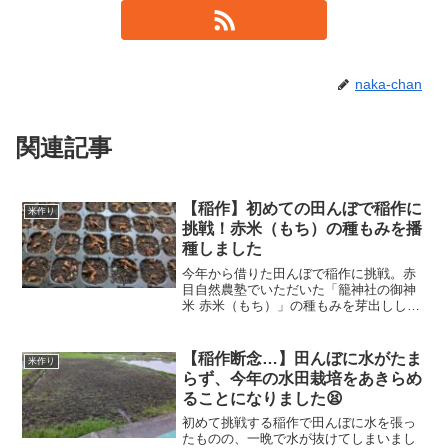
naka-chan
関連記事
【稲作】初めての田んぼで稲作に
米作り
挑戦！赤米（もち）の種もみを播
種しました
今年から借りた田んぼで稲作に挑戦。赤
目自然農塾でいただいた「籠神社の御神
米 赤米（もち）」の種もみを芽出しし、
セルトレイと育苗箱で播種しました。自
然循環を意識した稲作の記録です。
【稲作断念…】田んぼに水がたま
米作り
らず、今年の水田栽培をあきらめ
ることになりました😫
初めて挑戦する稲作で田んぼに水を張っ
たものの、一晩で水が抜けてしまいまし