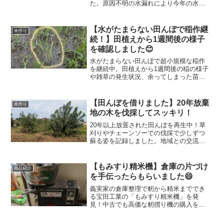
た。原因不明の水漏れにより今年の水田
栽培を断念。失敗から学んだことを記録
します。
【水がたまらない田んぼで稲作継
米作り
続！】田植えから1週間後の様子
を確認しました😊
水がたまらない田んぼで超小規模な稲作
を継続中。田植えから1週間後の稲の様子
や雑草の発生状況、余ってしまった苗の
片付けなど、現在の状況を紹介します。
【田んぼを借りました】20年放棄
米作り
地の木を伐採してスッキリ！
20年以上放置された田んぼを再生中！草
刈りやチェーンソーでの伐採で少しずつ
蘇る姿を記録しました。地域との交流も
楽しみながら進めています。
【もみすり精米機】倉庫の片づけ
商品紹介
を手伝ったらもらいました😄
義実家の倉庫整理で籾から精米まででき
る宝田工業の「もみすり精米機」を発
見！中古でも高価な籾摺り機の購入を迷
っていましたが、来年の米作りの不安が
一気に解消しました。