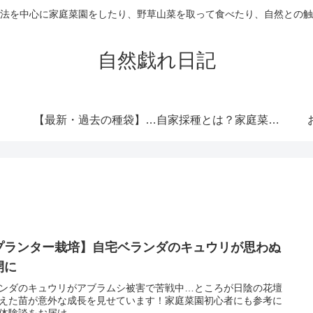
法を中心に家庭菜園をしたり、野草山菜を取って食べたり、自然との触
自然戯れ日記
【最新・過去の種袋】ダイソーの種一覧まとめ！発売時期・全種類・栽培記録歴代リンク集
自家採種とは？家庭菜園で種をつなぐという選択
プランター栽培】自宅ベランダのキュウリが思わぬ
開に
ンダのキュウリがアブラムシ被害で苦戦中…ところが日陰の花壇
えた苗が意外な成長を見せています！家庭菜園初心者にも参考に
体験談をお届け。