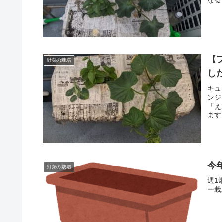
【
野菜の栽培
し
キュ
ンジ
「え
ます
今
野菜の栽培
週1
ー栽