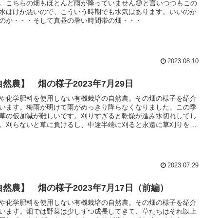
。こちらの畑もほとんど雨が降っていません😓と言いつつもこの
水はけが悪いので、こういう時期でも水気はあります。いいのか
のか・・・そして真昼の暑い時間帯の畑・・・
2023.08.10
自然農】 畑の様子2023年7月29日
や化学肥料を使用しない有機栽培の自然農。その畑の様子を紹介
います。梅雨が明けて雨がめっきり降らなくなりました。この季
草の仮加減が難しいです。刈りすぎると乾燥が進み水切れしてし
。刈らないと草に負けるし、中途半端に刈ると永遠に草刈りをし
といけない。どうしたらいいの？
2023.07.29
自然農】 畑の様子2023年7月17日（前編）
や化学肥料を使用しない有機栽培の自然農。その畑の様子を紹介
います。畑では野菜は少しずつ成長してきて、草たちはそれ以上