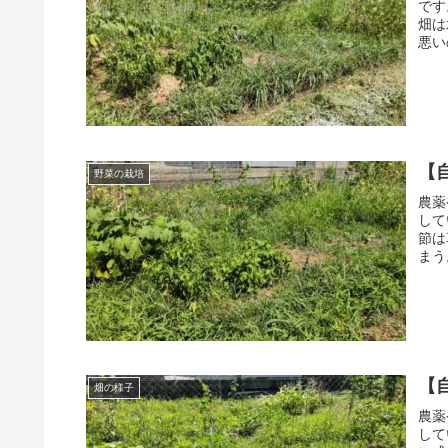
です
畑は
悪い
【
野菜の栽培
農薬
して
節は
まう
ない
【
畑の様子
農薬
して