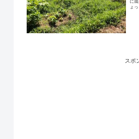
に成
ょっ
スポ