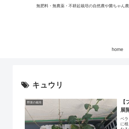
無肥料・無農薬・不耕起栽培の自然農や菌ちゃん農
home
キュウリ
【
野菜の栽培
展
ベラ
に植
なる