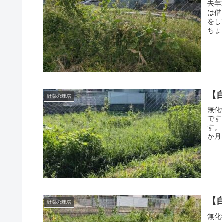
去年
は借
をし
ちょ
らの
【
野菜の栽培
無化
です
す。
か月
くさ
【
野菜の栽培
無化