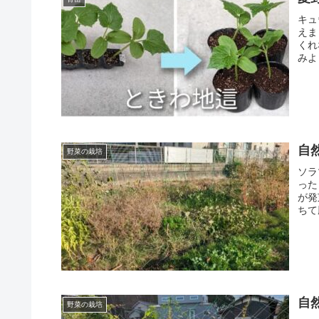
キュ
えま
くれ
みよ
自
野菜の栽培
ソラ
った
が発
ちて
自
野菜の栽培