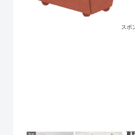
スポ
夏
育苗