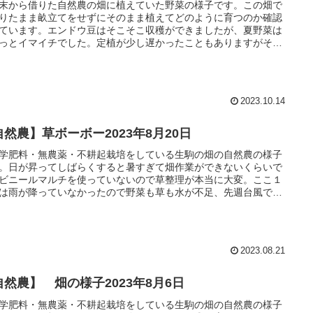
末から借りた自然農の畑に植えていた野菜の様子です。この畑で
りたまま畝立てをせずにそのまま植えてどのように育つのか確認
ています。エンドウ豆はそこそこ収穫ができましたが、夏野菜は
っとイマイチでした。定植が少し遅かったこともありますがそれ
様子を見ていきましょう！
2023.10.14
自然農】草ボーボー2023年8月20日
学肥料・無農薬・不耕起栽培をしている生駒の畑の自然農の様子
。日が昇ってしばらくすると暑すぎて畑作業ができないくらいで
ビニールマルチを使っていないので草整理が本当に大変。ここ１
は雨が降っていなかったので野菜も草も水が不足、先週台風でた
ん雨が降りました。
2023.08.21
自然農】 畑の様子2023年8月6日
学肥料・無農薬・不耕起栽培をしている生駒の畑の自然農の様子