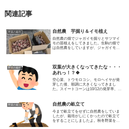
関連記事
自然農 芋掘り＆イモ植え
野菜の栽培
自然農の畑でジャガイモ掘りとサツマイ
モの苗植えをしてきました。生駒の畑で
は自然農をしていますが、ジャガイモの
ゴロゴロ栽培をするにはマルチにする草
が圧倒的に足りないので、この畝ではビ
ニールマルチを使って栽培しています。
「自然農なのにビニールマルチって！」
双葉が大きくなってきたな・・・
野菜の栽培
という方もいらっしゃるかもしれません
あれっ！？🍀
が、この一角だけそのようにしているの
空心菜、トウモロコシ、モロヘイヤが発
で温かい目で見守ってくださいね！
芽した後、順調に大きくなってきまし
た。スイートコーンは10/12の発芽率、空
心菜とモロヘイヤは複数撒きをしている
のですべてのセルで発芽しており、株数
は確保できそうです。その中で四つ葉の
自然農の畝立て
野菜の栽培
空心菜がありましたよ。
今まで畝立てをせずに自然農をしていま
したが、栽培がしにくかったので畝立て
をすることにしましたよ。秋冬野菜を定
植しないといけないこの時期にやるのは