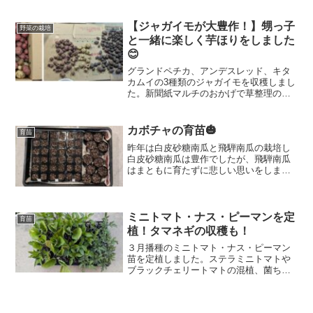
少し決断が必要でしたが、やるなら早い
方がいいと思い決めました。自然農と言
っているので本当なら人力でやるべきで
【ジャガイモが大豊作！】甥っ子
野菜の栽培
しょうけど、時短と労力軽減のため動力
と一緒に楽しく芋ほりをしました
も使いました。
😊
グランドペチカ、アンデスレッド、キタ
カムイの3種類のジャガイモを収穫しまし
た。新聞紙マルチのおかげで草整理の手
間も少なく、無肥料・無農薬ながら過去
最高の豊作に。甥っ子と一緒に楽しい芋
ほりをしました。
カボチャの育苗🎃
育苗
昨年は白皮砂糖南瓜と飛騨南瓜の栽培し
白皮砂糖南瓜は豊作でしたが、飛騨南瓜
はまともに育たずに悲しい思いをしまし
た。😞今回はこれらに加えてバターナッ
ツカボチャを追加で栽培します。いろん
な料理で使えてとても美味しいとのこと
だったので是非食べてみたいと思ったか
ミニトマト・ナス・ピーマンを定
育苗
らです。
植！タマネギの収穫も！
３月播種のミニトマト・ナス・ピーマン
苗を定植しました。ステラミニトマトや
ブラックチェリートマトの混植、菌ちゃ
ん農法の畝での栽培、極早生タマネギ
「ハイパワーゴールド」の収穫について
実体験ベースで紹介します。