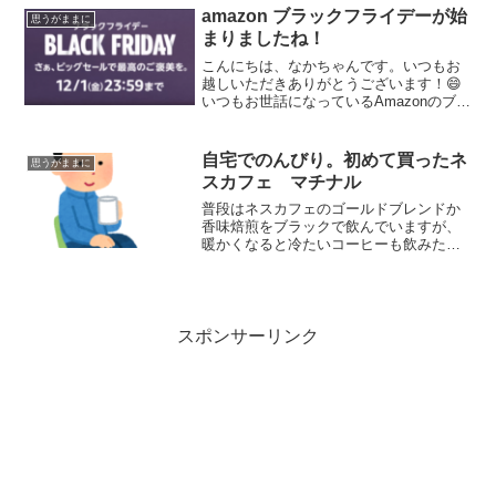
amazon ブラックフライデーが始
思うがままに
まりましたね！
こんにちは、なかちゃんです。いつもお
越しいただきありがとうございます！😄
いつもお世話になっているAmazonのブラ
ックフライデーが始まりました。物欲の
塊の僕にとってはとても危険な1週間で
す。（笑）皆さんは何か買われますか？
自宅でのんびり。初めて買ったネ
思うがままに
セールで買うのでは...
スカフェ マチナル
普段はネスカフェのゴールドブレンドか
香味焙煎をブラックで飲んでいますが、
暖かくなると冷たいコーヒーも飲みたく
なります。ネスカフェ エクセラを探し
ていたところ、マチナルというインスタ
ントコーヒーを見つけました。どんな感
じかと思って興味本位で買ってみたの
で、レビューをしてみます。結論、アイ
スポンサーリンク
スだとおススメですよ！