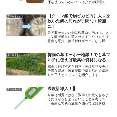
床を使っているのでシイタケが収穫でき
るかも・・・とひそかに期待をしていま
したが、廃菌床を混ぜているとシイタケ
がはえてきていました！堆肥枠内ではア
【クエン酸で鍋ピカピカ】大豆を
思うがままに
オカビなどがあったので収穫して食べる
炊いた鍋の汚れが手間なく綺麗
のは控えました。
に！
最強飯を炊いた鍋に残る白い汚れは、ク
エン酸で簡単に落とせます。やり方や注
意点を紹介。後片付けがラクになる掃除
方法です。
梅雨の草ボーボー地獄！でも草マ
畑の様子
ルチに使えば最高の資材になる
梅雨に伸びすぎた雑草、実は草マルチに
最適な資材！家庭菜園で草を活かす草刈
りの工夫とメリットを紹介します。
温度計導入！🌡️
思うがままに
今年は感覚ではなく数値で比較できるよ
うに何かをしようということを考えて、
一番身近である温度を測って記録を残し
てみようと考えました。まあ、思い付き
ですのでいつまで続くかわかりません
が・・・😅