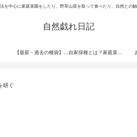
法を中心に家庭菜園をしたり、野草山菜を取って食べたり、自然との触
自然戯れ日記
【最新・過去の種袋】ダイソーの種一覧まとめ！発売時期・全種類・栽培記録歴代リンク集
自家採種とは？家庭菜園で種をつなぐという選択
を研ぐ