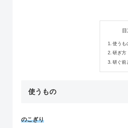
目
使うも
研ぎ方
研ぐ前
使うもの
のこぎり