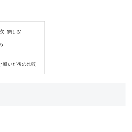
次
の
と研いだ後の比較