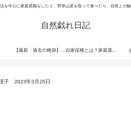
法を中心に家庭菜園をしたり、野草山菜を取って食べたり、自然との触
自然戯れ日記
【最新・過去の種袋】ダイソーの種一覧まとめ！発売時期・全種類・栽培記録歴代リンク集
自家採種とは？家庭菜園で種をつなぐという選択
様子 2023年3月25日