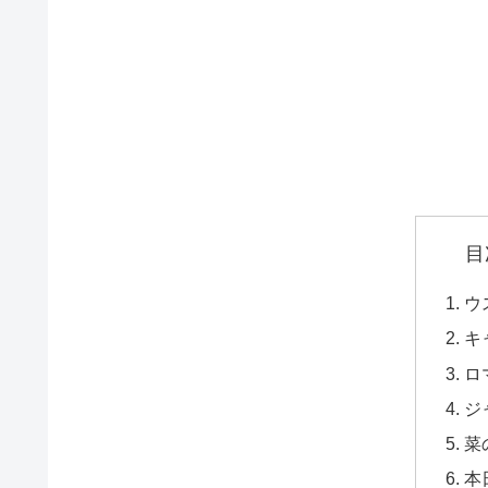
目
ウ
キ
ロ
ジ
菜
本