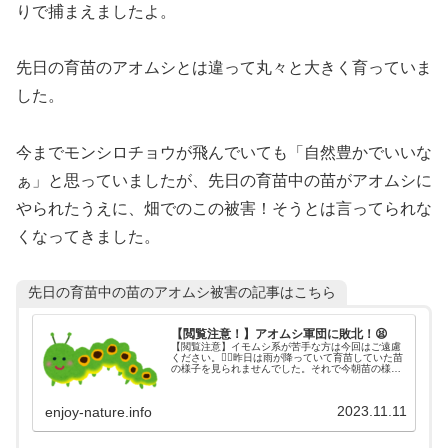
りで捕まえましたよ。
先日の育苗のアオムシとは違って丸々と大きく育っていま
した。
今までモンシロチョウが飛んでいても「自然豊かでいいな
ぁ」と思っていましたが、先日の育苗中の苗がアオムシに
やられたうえに、畑でのこの被害！そうとは言ってられな
くなってきました。
先日の育苗中の苗のアオムシ被害の記事はこちら
【閲覧注意！】アオムシ軍団に敗北！😫
【閲覧注意】イモムシ系が苦手な方は今回はご遠慮
ください。🙇‍♂️昨日は雨が降っていて育苗していた苗
の様子を見られませんでした。それで今朝苗の様子
を確認しに行くととんでもない状態に！！😫来年か
らはアブラナ科の育苗をするときには防虫ネットを
かけるようにします！
2023.11.11
enjoy-nature.info