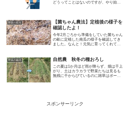
どうってことはないのですが、やり始め
るまでがめんどくさい。「来週にやろ
う」と先延ばしをしてしまうと翌週には
一回り大きくなった草を見てやる気をな
くしてしまうという負のループになって
【菌ちゃん農法】定植後の様子を
野菜の栽培
しまいます・・・😫
確認したよ！
今年2月ごろから準備をしていた菌ちゃん
の畝に定植した南瓜の様子を確認してき
ました。なんと！元気に育ってくれてい
ますよ！
自然農 秋冬の種おろし
野菜の栽培
この夏は1か月ほど雨が降らず、畑は干上
がり、土はカラカラで野菜たちは見るも
無残に干からびているのに雑草はボーボ
ー・・・今回は、秋冬野菜をするために
今回は草刈りから種おろしまで頑張りま
した。本当はのんびり楽しくやりたい。
宮重大根、聖護院かぶ、かつお菜などの
種おろしをしました。
スポンサーリンク