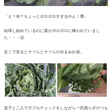
「え？何？ちょっとボロボロすぎるやん！😨」
結球し始めているのに葉がボロボロに喰われていまし
た・・・😖
近くで見るとヤツらとヤツらの💩まみれ😫。
息子と二人でダブルチェックをしながら一匹残らずのつも