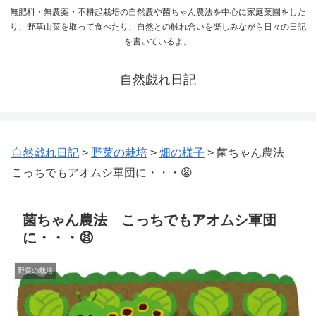
無肥料・無農薬・不耕起栽培の自然農や菌ちゃん農法を中心に家庭菜園をした
り、野草山菜を取って食べたり、自然との触れ合いを楽しみながら日々の日記
を書いているよ。
自然戯れ日記
自然戯れ日記
>
野菜の栽培
>
畑の様子
>
菌ちゃん農法
こっちでもアオムシ軍団に・・・😫
菌ちゃん農法 こっちでもアオムシ軍団
に・・・😫
野菜の栽培