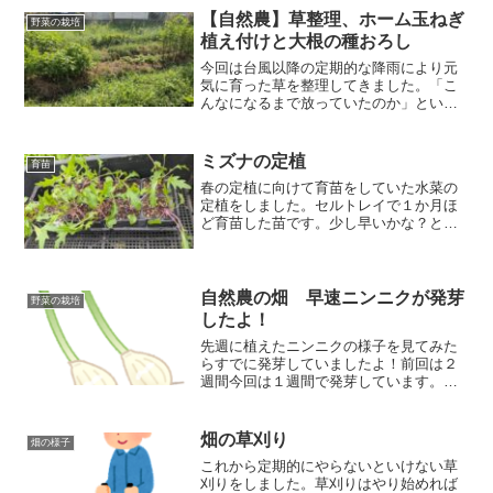
【自然農】草整理、ホーム玉ねぎ
野菜の栽培
植え付けと大根の種おろし
今回は台風以降の定期的な降雨により元
気に育った草を整理してきました。「こ
んなになるまで放っていたのか」という
お叱りはナシで！その後、春に成長しき
れなかった小さな玉ねぎをホーム玉ねぎ
のように植え付け、大根の種おろしをし
ミズナの定植
育苗
てきましたよ！
春の定植に向けて育苗をしていた水菜の
定植をしました。セルトレイで１か月ほ
ど育苗した苗です。少し早いかな？とは
思いつつも、セルトレイでベランダで育
てるよりも畑でお日様🌞の光を浴びなが
ら育てる方が絶対にいい！と思ったので
定植することにしました。ムシも出てき
自然農の畑 早速ニンニクが発芽
野菜の栽培
ていないし病気にもなりにくいかな？と
したよ！
思っています。
先週に植えたニンニクの様子を見てみた
らすでに発芽していましたよ！前回は２
週間今回は１週間で発芽しています。何
が違うのかな？発芽前に水に漬けていた
時間が長かったのかな？気候があったの
かな？よくわかりませんが、無事に発芽
畑の草刈り
畑の様子
してくれたことは嬉しいことです。
これから定期的にやらないといけない草
刈りをしました。草刈りはやり始めれば