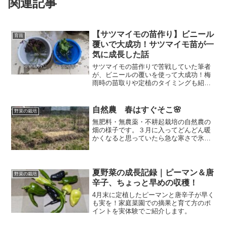
関連記事
【サツマイモの苗作り】ビニール
育苗
覆いで大成功！サツマイモ苗が一
気に成長した話
サツマイモの苗作りで苦戦していた筆者
が、ビニールの覆いを使って大成功！梅
雨時の苗取りや定植のタイミングも紹介
しています。
自然農 春はすぐそこ🌸
野菜の栽培
無肥料・無農薬・不耕起栽培の自然農の
畑の様子です。３月に入ってどんどん暖
かくなると思っていたら急な寒さで氷が
張ったり霜が降りたり・・・でも三寒四
温で少しずつ暖かくなってくることでし
ょう。先日は畑で作業をしていたら冬の
間にはあまり見なかった虫や生き物の姿
夏野菜の成長記録｜ピーマン＆唐
野菜の栽培
を見るようになりました。野菜は花を咲
辛子、ちょっと早めの収穫！
かせて子孫を残す準備を始めています。
4月末に定植したピーマンと唐辛子が早く
😄少しずつですが活気づいてきていま
も実を！家庭菜園での摘果と育て方のポ
す。
イントを実体験でご紹介します。