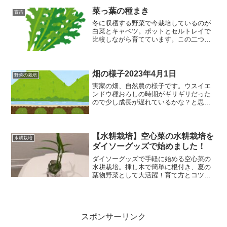
菜っ葉の種まき
育苗
冬に収穫する野菜で今栽培しているのが
白菜とキャベツ。ポットとセルトレイで
比較しながら育てています。この二つ以
外にももう少し菜っ葉類が欲しい
な・・・ということで、種の箱をあさっ
ていると出てきました！😆ちょっと古い
種ですが、水菜とかつお菜！早速種をお
畑の様子2023年4月1日
野菜の栽培
ろしましたよ！
実家の畑、自然農の様子です。ウスイエ
ンドウ種おろしの時期がギリギリだった
ので少し成長が遅れているかな？と思い
つつそのまま育てています。この畑は今
年の初めに貸してもらいました。畝を立
てずそのまま育てるとどうなるかを実験
中です。生駒の畑と同様に...
【水耕栽培】空心菜の水耕栽培を
水耕栽培
ダイソーグッズで始めました！
ダイソーグッズで手軽に始める空心菜の
水耕栽培。挿し木で簡単に根付き、夏の
葉物野菜として大活躍！育て方とコツを
紹介。
スポンサーリンク