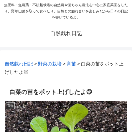
無肥料・無農薬・不耕起栽培の自然農や菌ちゃん農法を中心に家庭菜園をした
り、野草山菜を取って食べたり、自然との触れ合いを楽しみながら日々の日記
を書いているよ。
自然戯れ日記
自然戯れ日記
>
野菜の栽培
>
育苗
>
白菜の苗をポット上
げしたよ😄
白菜の苗をポット上げしたよ😄
育苗