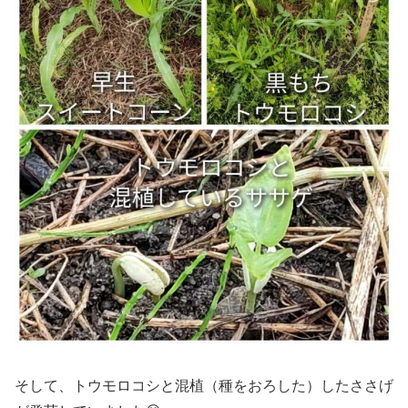
そして、トウモロコシと混植（種をおろした）したささげ