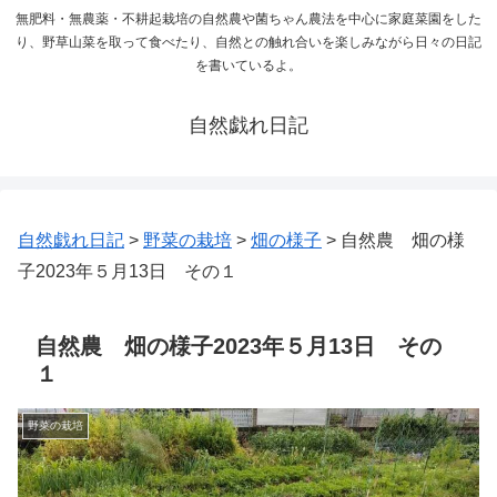
無肥料・無農薬・不耕起栽培の自然農や菌ちゃん農法を中心に家庭菜園をした
り、野草山菜を取って食べたり、自然との触れ合いを楽しみながら日々の日記
を書いているよ。
自然戯れ日記
自然戯れ日記
>
野菜の栽培
>
畑の様子
>
自然農 畑の様
子2023年５月13日 その１
自然農 畑の様子2023年５月13日 その
１
野菜の栽培