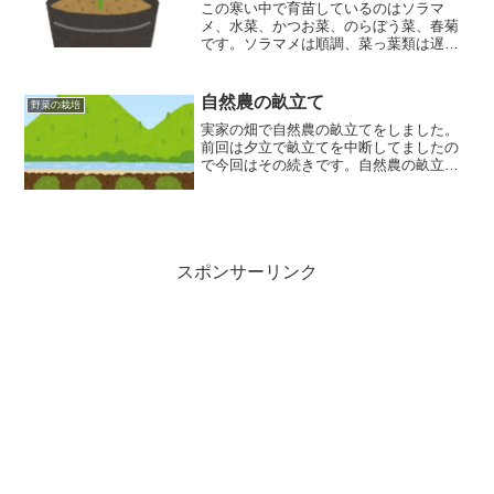
この寒い中で育苗しているのはソラマ
メ、水菜、かつお菜、のらぼう菜、春菊
です。ソラマメは順調、菜っ葉類は遅か
った。菜っ葉類は１０月上旬には植え終
わらないといけない。早めの育苗とムシ
対策が必要。自然農なので気持ち早めで
自然農の畝立て
野菜の栽培
育てる。遅くても１０月上旬までに
実家の畑で自然農の畝立てをしました。
前回は夕立で畝立てを中断してましたの
で今回はその続きです。自然農の畝立て
にプラスして枯草堆肥を上にのせて成長
の差を見られるようにしました。
スポンサーリンク