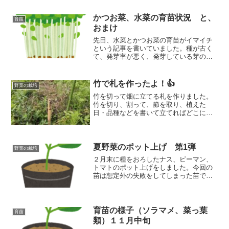
子を少しでも皆さんにお伝えできれば嬉
しいです。
かつお菜、水菜の育苗状況 と、
育苗
おまけ
先日、水菜とかつお菜の育苗がイマイチ
という記事を書いていました。種が古く
て、発芽率が悪く、発芽している芽の元
気を感じられませんでした。しばらくそ
のままで育てていると少しまともになっ
てきましたよ！
竹で札を作ったよ！👍
野菜の栽培
竹を切って畑に立てる札を作りました。
竹を切り、割って、節を取り、植えた
日・品種などを書いて立てればどこに何
が植えてあるかがわかりやすいです。特
に自然農をしていると草に埋もれて何を
植えていたのか分からなくなることがあ
りますのでとっても便利です。
夏野菜のポット上げ 第1弾
野菜の栽培
２月末に種をおろしたナス、ピーマン、
トマトのポット上げをしました。今回の
苗は想定外の失敗をしてしまった苗です
が、なるべく元気そうな苗を引き続き育
てていきます。過去の記事育苗失敗の原
因（仮）失敗した原因をいろいろ考えた
り調べてみましたところ、...
育苗の様子（ソラマメ、菜っ葉
育苗
類）１１月中旬