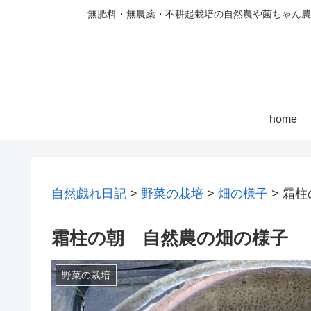
無肥料・無農薬・不耕起栽培の自然農や菌ちゃん農
home
自然戯れ日記
>
野菜の栽培
>
畑の様子
>
霜柱
霜柱の朝 自然農の畑の様子
野菜の栽培