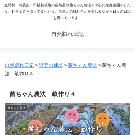
無肥料・無農薬・不耕起栽培の自然農や菌ちゃん農法を中心に家庭菜園をした
り、野草山菜を取って食べたり、自然との触れ合いを楽しみながら日々の日記
を書いているよ。
自然戯れ日記
自然戯れ日記
>
野菜の栽培
>
菌ちゃん農法
>
菌ちゃん農
法 畝作り４
菌ちゃん農法 畝作り４
菌ちゃん農法