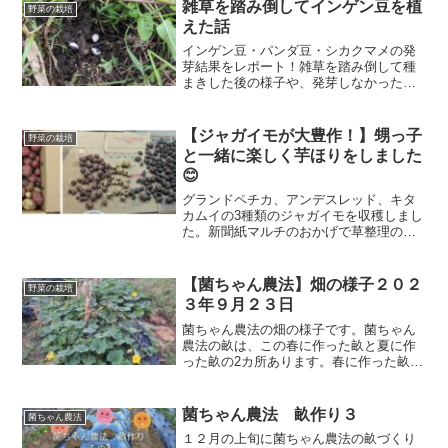
雑草を踏み倒してインゲン豆を植
野菜の栽培
えた話
インゲン豆・パンダ豆・シカクマメの発
芽結果をレポート！雑草を踏み倒して種
まきした後の様子や、発芽しなかった理
由、パンダ豆再チャレンジの話も。
【ジャガイモが大豊作！】甥っ子
野菜の栽培
と一緒に楽しく芋ほりをしました
😊
グランドペチカ、アンデスレッド、キタ
カムイの3種類のジャガイモを収穫しまし
た。新聞紙マルチのおかげで草整理の手
間も少なく、無肥料・無農薬ながら過去
最高の豊作に。甥っ子と一緒に楽しい芋
ほりをしました。
【菌ちゃん農法】畑の様子２０２
野菜の栽培
３年９月２３日
菌ちゃん農法の畑の様子です。菌ちゃん
農法の畝は、この春に作った畝と夏に作
った畝の2カ所あります。春に作った畝で
はカボチャができています。夏に作った
畝は今じっと菌が増えるのを待っている
状態です。ちょっと様子を見ていただこ
菌ちゃん農法 畝作り３
菌ちゃん農法
うと思います。
１２月の上旬に菌ちゃん農法の畝づくり