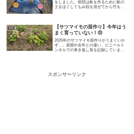
をしました。前回は畝を作るために畝の
土をほぐしてもみ殻を混ぜてから竹を入
れるための溝を作りました。今回は竹を
入れて土を被せます。動画を撮ったので
すが、いろいろやっていますので何回か
に分けて畝を作った様子を紹介します
【サツマイモの苗作り】今年はう
育苗
ね！
まく育っていない！😣
2025年のサツマイモ苗作りがうまくいか
ず…。原因や去年との違い、ビニールト
ンネルでの巻き返し策を記録していま
す。
スポンサーリンク