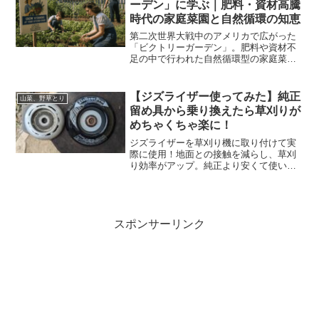
ーデン」に学ぶ｜肥料・資材高騰
時代の家庭菜園と自然循環の知恵
第二次世界大戦中のアメリカで広がった
「ビクトリーガーデン」。肥料や資材不
足の中で行われた自然循環型の家庭菜園
について紹介します。コンポスト・緑
肥・コンパニオンプランツなど、現代の
家庭菜園にも活かせる知恵をまとめまし
【ジズライザー使ってみた】純正
山菜、野草とり
た。
留め具から乗り換えたら草刈りが
めちゃくちゃ楽に！
ジズライザーを草刈り機に取り付けて実
際に使用！地面との接触を減らし、草刈
り効率がアップ。純正より安くて使いや
すさも抜群でした！
スポンサーリンク