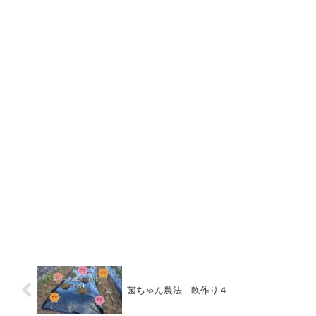
菌ちゃん農法 畝作り４