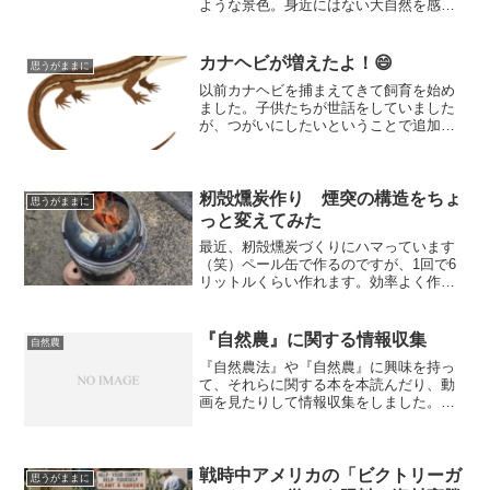
ような景色。身近にはない大自然を感じ
ることができ、リラックスした時間を過
ごせたと同時に、人が作り出しているこ
の便利な生活のありがたさを改めて感じ
カナヘビが増えたよ！😄
思うがままに
ましたよ！
以前カナヘビを捕まえてきて飼育を始め
ました。子供たちが世話をしていました
が、つがいにしたいということで追加で
カナヘビを捕まえに行ってきました。
籾殻燻炭作り 煙突の構造をちょ
思うがままに
っと変えてみた
最近、籾殻燻炭づくりにハマっています
（笑）ペール缶で作るのですが、1回で6
リットルくらい作れます。効率よく作る
方法や生焼けを少なくするために試行錯
誤しながら何度も籾殻燻炭を作っている
と道具がヘタってきます。今回は煙突と
『自然農』に関する情報収集
自然農
して使っていた缶がボロボロになってき
『自然農法』や『自然農』に興味を持っ
たので少し構造を変更して出来具合の差
て、それらに関する本を本読んだり、動
を確認してみましたよ！👍
画を見たりして情報収集をしました。読
んだ本読んだ本は以下のものです。・＜
自然＞を生きる 福岡正信／著
(function(b,c,f,g,a,d,e){b.Moshimo...
戦時中アメリカの「ビクトリーガ
思うがままに