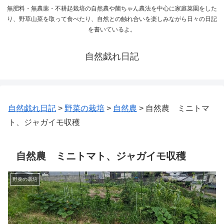
無肥料・無農薬・不耕起栽培の自然農や菌ちゃん農法を中心に家庭菜園をした
り、野草山菜を取って食べたり、自然との触れ合いを楽しみながら日々の日記
を書いているよ。
自然戯れ日記
自然戯れ日記
>
野菜の栽培
>
自然農
>
自然農 ミニトマ
ト、ジャガイモ収穫
自然農 ミニトマト、ジャガイモ収穫
野菜の栽培