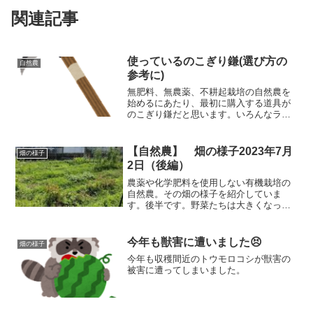
関連記事
使っているのこぎり鎌(選び方の
自然農
参考に)
無肥料、無農薬、不耕起栽培の自然農を
始めるにあたり、最初に購入する道具が
のこぎり鎌だと思います。いろんなライ
ンナップがあるためどれを選べばよいか
悩むと思います。そこで、僕が使ったこ
とのあるのこぎり鎌について商品レビュ
【自然農】 畑の様子2023年7月
畑の様子
ーをするとともに、のこぎり鎌の違いに
2日（後編）
ついての考えも紹介しています。
農薬や化学肥料を使用しない有機栽培の
自然農。その畑の様子を紹介していま
す。後半です。野菜たちは大きくなって
きていますが、それ以上に草の勢いがす
ごい！1週間で元の木阿弥になるくらい。
草整理をしながら野菜の成長を助けてい
今年も獣害に遭いました😣
畑の様子
かないといけないです。
今年も収穫間近のトウモロコシが獣害の
被害に遭ってしまいました。