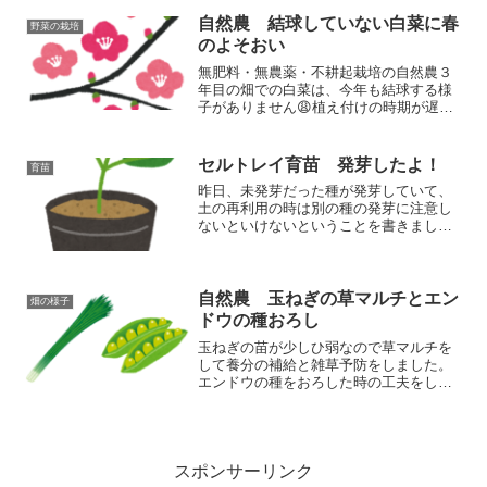
自然農 結球していない白菜に春
野菜の栽培
のよそおい
無肥料・無農薬・不耕起栽培の自然農３
年目の畑での白菜は、今年も結球する様
子がありません😩植え付けの時期が遅い
のと、養分が少ないことのダブルパンチ
なのだと思います。こんな白菜ですが、
春の雰囲気を感じましたよ。🌸
セルトレイ育苗 発芽したよ！
育苗
昨日、未発芽だった種が発芽していて、
土の再利用の時は別の種の発芽に注意し
ないといけないということを書きまし
た。本日は無事に発芽していましたので
報告です！
自然農 玉ねぎの草マルチとエン
畑の様子
ドウの種おろし
玉ねぎの苗が少しひ弱なので草マルチを
して養分の補給と雑草予防をしました。
エンドウの種をおろした時の工夫をして
います。大阪農業大学校の研修で教えて
もらったテクニックも紹介しています。
スポンサーリンク