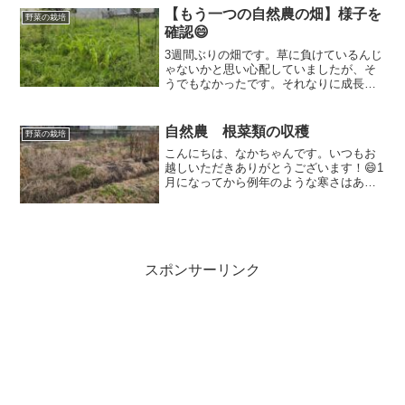
【もう一つの自然農の畑】様子を
野菜の栽培
確認😄
3週間ぶりの畑です。草に負けているんじ
ゃないかと思い心配していましたが、そ
うでもなかったです。それなりに成長し
てくれていましたよ！過保護に育てても
もやしっ子になってしまう。スパルタ気
味がちょうどいいのかもしれません。
自然農 根菜類の収穫
野菜の栽培
と、自己弁護してみる（笑）
こんにちは、なかちゃんです。いつもお
越しいただきありがとうございます！😄1
月になってから例年のような寒さはある
ものの、だいぶ温かい印象です。野菜た
ちがもう少し大きくなるかな？と思って
いましたが、やはり冬。成長は限定的で
す。畑で放っておくと筋...
スポンサーリンク