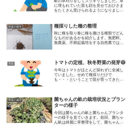
畝の草刈りをしてスッキリしました。草
に埋もれていた苗も顔を見せておひさま
をたくさん受けられるようになりました
よ！
種採りした種の整理
野菜の栽培
秋に種を取り春に種を撒ける種類でどん
なものがあるかを紹介します。無肥料、
無農薬、不耕起栽培をする自然農では種
をつないでその土地にあった野菜に育て
ていく必要があります。そのため、種採
りは大切な栽培の過程の一つです。
トマトの定植、秋冬野菜の発芽😄
育苗
今年はトマトがほとんど採れずに全滅し
ていました。せめて種採りだけで
も・・・ということで苗が育ってきたの
で定植してきました。あと、畑の様子も
見てきましたよ
菌ちゃんの畝の栽培状況とプラン
野菜の栽培
ターの様子
今回は菌ちゃんの畝と菌ちゃんプランタ
ーの様子を見ていきます。前回、菌ちゃ
ん畝は綺麗に草整理をして、菌ちゃんプ
ランターでは大根の種をおろしました。
さてどうなっていることやら・・・