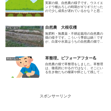
実家の畑、自然農の様子です。ウスイエ
ンドウ種おろしの時期がギリギリだった
ので少し成長が遅れているかな？と思い
つつそのまま育てています。この畑は今
年の初めに貸してもらいました。畝を立
てずそのまま育てるとどうなるかを実験
中です。生駒の畑と同様に...
自然農 大根収穫
野菜の栽培
無肥料・無農薬・不耕起栽培の自然農の
畑の様子です。こういう季節は鍋！です
が、白菜や水菜はうちの自然農の畑では
うまく育っていません😫一方で、虫食い
はあるもののしっかり育っているのが大
根。おでんなどの煮物系には大活躍する
野菜です。大根の収穫もしましたので、
草整理。ビフォーアフター💪
野菜の栽培
畑の様子と合わせてみていただきたいと
自然農の畑で草整理をしました。草整理
思います。
は、徹底的にやるのではなく、そこにい
る生き物たちの棲家や餌として残してお
くことで、たくさんの生き物が生息する
畑になります。極端に偏ることなく、自
然とともに野菜が育つ環境を作ります。
スポンサーリンク