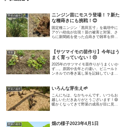
ニンジン苗にモスラ登場！？新た
野菜の栽培
な種蒔きにも挑戦！😊
固定種ニンジン「黒田五寸」を栽培中に
アゲハ幼虫が出現！苗の被害と対策、さ
らに新聞紙を使った点蒔きで雑草を抑え
る工夫を実践しました。
【サツマイモの苗作り】今年はう
育苗
まく育っていない！😣
2025年のサツマイモ苗作りがうまくいか
ず…。原因や去年との違い、ビニールト
ンネルでの巻き返し策を記録していま
す。
いろんな芽生え🌱
野菜の栽培
こんにちは、なかちゃんです。いつもお
越しいただきありがとうございます！😄
暖かくなってきて野菜の成長が目に見え
るようになってきました。特に種を植え
たものが育ってくれたり、冬のうちはほ
とんど変化のなかった野菜が一気に育っ
たり、見ていて楽しくなり...
畑の様子2023年4月1日
野菜の栽培