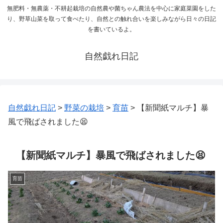
無肥料・無農薬・不耕起栽培の自然農や菌ちゃん農法を中心に家庭菜園をした
り、野草山菜を取って食べたり、自然との触れ合いを楽しみながら日々の日記
を書いているよ。
自然戯れ日記
自然戯れ日記
>
野菜の栽培
>
育苗
>
【新聞紙マルチ】暴
風で飛ばされました😫
【新聞紙マルチ】暴風で飛ばされました😫
育苗