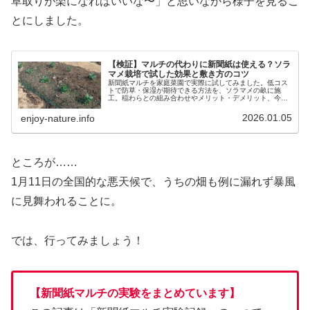
草取りが楽になればいいな〜」と思いながら様子を見るこ
とにしました。
【検証】マルチの代わりに新聞紙は使える？ソラ
マメ栽培で試した効果と敷き方のコツ
新聞紙マルチを家庭菜園で実際に試してみました。低コス
トで防草・保湿が期待できる方法を、ソラマメの畝に施
工。稲わらとの組み合わせやメリット・デメリット、今後
の効果を観察します。
2026.01.05
enjoy-nature.info
ところが……
1月11日の全国的な悪天候で、うちの畑も例に漏れず暴風
に見舞われることに。
では、行ってみましょう！
【新聞紙マルチの実験をまとめています】