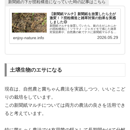
新聞紙の下が団粒構造になっていた時の記事はこちら
【新聞紙マルチ】新聞紙を放置したら土が
激変！？団粒構造と雑草対策の効果を実感
しました😊
新聞紙マルチを放置していたら、畝の土がふかふか
の団粒構造に！ソラマメ・ジャガイモで感じた雑草
対策効果や、自然農の畝でナスに新聞紙マルチをし
た様子を紹介します。
2026.05.29
enjoy-nature.info
土壌生物のエサになる
現在は、自然農と菌ちゃん農法を実践しつつ、いいとこど
りの栽培をしています。
この新聞紙マルチについては両方の農法の良さを活用でき
ると考えています。
特に菌ちゃん農法では有用菌の餌として長期間かけて分解