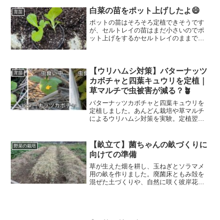
高畝にすることで水はけを改善するとと
もに、畝の通路にももみ殻を撒いて畑全
白菜の苗をポット上げしたよ😄
育苗
体の水はけをよくしようと思っていま
ポットの苗はそろそろ定植できそうです
す。
が、セルトレイの苗はまだ小さいのでポ
ット上げをするかセルトレイのままで定
植するかちょっと考えてみました。今は
いろいろ経験をしたいと思っているの
で、2つセルトレイの内、１つはポット上
げをして、もう一つはセルトレイのまま
【ウリハムシ対策】バターナッツ
育苗
で育ててみようと思います。これがどう
カボチャと四葉キュウリを定植｜
いう違いになるのか見ていこうと思いま
草マルチで虫被害が減る？🪴
す
バターナッツカボチャと四葉キュウリを
定植しました。あんどん栽培や草マルチ
によるウリハムシ対策を実験。定植翌日
の虫被害の違いや、緑の草マルチによる
カモフラージュ効果について実体験ベー
スで紹介します。
【畝立て】菌ちゃんの畝づくりに
野菜の栽培
向けての準備
草が生えた畑を耕し、玉ねぎとソラマメ
用の畝を作りました。廃菌床ともみ殻を
混ぜた土づくりや、自然に咲く彼岸花か
ら感じたことを記録しています。