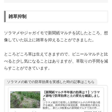
雑草抑制
ソラマメやジャガイモで新聞紙マルチを試したところ、想
像していた以上に雑草を抑えることができました。
ところどころ草は生えてきますので、ビニールマルチと比
べると少し気になることはありますが、草取りの手間を減
らすことができています。
ソラマメの畝での防草効果を実感した時の記事はこちら
【新聞紙マルチ半年後の効果は？】ソラマ
メ跡地で防草効果と土の変化を確認しまし
た
ソラマメ栽培で使用した新聞紙マルチの半年後の様
子を確認。雑草抑制や保湿効果、団粒構造の変化を
観察し、新たに8枚重ねの新聞紙マルチで次の作付
け準備を行いました。