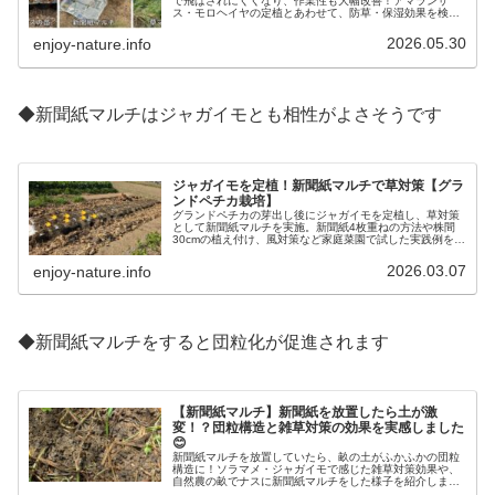
で飛ばされにくくなり、作業性も大幅改善！アマランサ
ス・モロヘイヤの定植とあわせて、防草・保湿効果を検証
します。
2026.05.30
enjoy-nature.info
◆新聞紙マルチはジャガイモとも相性がよさそうです
ジャガイモを定植！新聞紙マルチで草対策【グラ
ンドペチカ栽培】
グランドペチカの芽出し後にジャガイモを定植し、草対策
として新聞紙マルチを実施。新聞紙4枚重ねの方法や株間
30cmの植え付け、風対策など家庭菜園で試した実践例を紹
介します。
2026.03.07
enjoy-nature.info
◆新聞紙マルチをすると団粒化が促進されます
【新聞紙マルチ】新聞紙を放置したら土が激
変！？団粒構造と雑草対策の効果を実感しました
😊
新聞紙マルチを放置していたら、畝の土がふかふかの団粒
構造に！ソラマメ・ジャガイモで感じた雑草対策効果や、
自然農の畝でナスに新聞紙マルチをした様子を紹介しま
す。