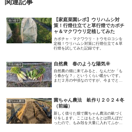
関連記事
【家庭菜園レポ】ウリハムシ対
畑の様子
策！行燈仕立てと草行燈でカボチ
ャ＆マクワウリ定植してみた
カボチャ・マクワウリ・トウモロコシを
定植！ウリハムシ対策に行燈仕立て＆草
行燈を試してみた記録です。
自然農 春のような陽気🌞
野菜の栽培
自然農の畑に来てみると、なんだか「も
う春かな？」というくらい暖かいです。
まだ２月の中頃なのですが、今までと空
気が違うような・・・🤔エンドウ、ソラ
マメ、ニンニクの様子を見てから畑の野
菜を収穫しましたよ！
菌ちゃん農法 畝作り２０２４冬
菌ちゃん農法
（前編）
新しく借りた畑で菌ちゃん農法の畝づく
りをします。ここはもともとは田んぼだ
ったので、もみ殻を大量に入れてふかふ
かの土にすることを目指します。また、