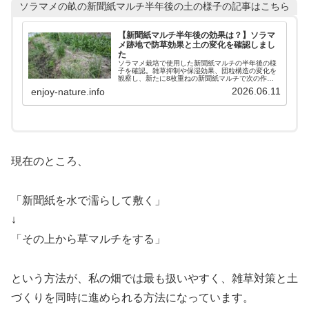
ソラマメの畝の新聞紙マルチ半年後の土の様子の記事はこちら
【新聞紙マルチ半年後の効果は？】ソラマ
メ跡地で防草効果と土の変化を確認しまし
た
ソラマメ栽培で使用した新聞紙マルチの半年後の様
子を確認。雑草抑制や保湿効果、団粒構造の変化を
観察し、新たに8枚重ねの新聞紙マルチで次の作付
け準備を行いました。
2026.06.11
enjoy-nature.info
現在のところ、
「新聞紙を水で濡らして敷く」
↓
「その上から草マルチをする」
という方法が、私の畑では最も扱いやすく、雑草対策と土
づくりを同時に進められる方法になっています。