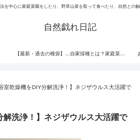
法を中心に家庭菜園をしたり、野草山菜を取って食べたり、自然との触
自然戯れ日記
【最新・過去の種袋】ダイソーの種一覧まとめ！発売時期・全種類・栽培記録歴代リンク集
自家採種とは？家庭菜園で種をつなぐという選択
の浴室乾燥機をDIY分解洗浄！】ネジザウルス大活躍で
Y分解洗浄！】ネジザウルス大活躍で