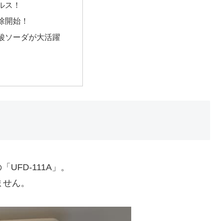
ルス！
除開始！
酸ソーダが大活躍
FD-111A」。
ません。