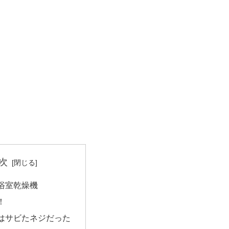
次
浴室乾燥機
！
はサビたネジだった