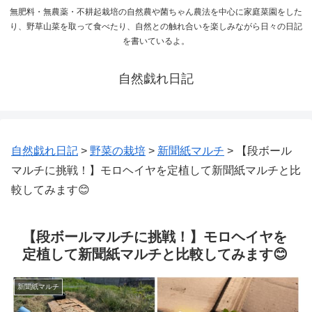
無肥料・無農薬・不耕起栽培の自然農や菌ちゃん農法を中心に家庭菜園をした
り、野草山菜を取って食べたり、自然との触れ合いを楽しみながら日々の日記
を書いているよ。
自然戯れ日記
自然戯れ日記
>
野菜の栽培
>
新聞紙マルチ
>
【段ボール
マルチに挑戦！】モロヘイヤを定植して新聞紙マルチと比
較してみます😊
【段ボールマルチに挑戦！】モロヘイヤを
定植して新聞紙マルチと比較してみます😊
新聞紙マルチ