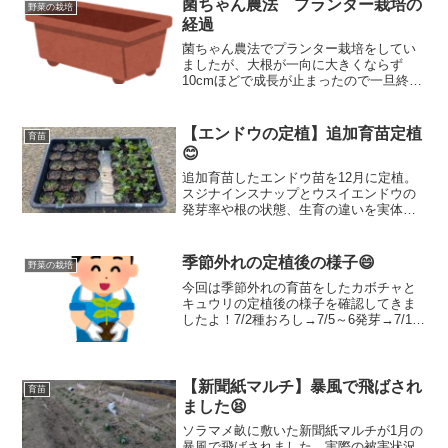
菌ちゃん農法 プランター栽培の
野菜の栽培
経過
菌ちゃん農法でプランター栽培をしてい
ましたが、大根が一向に大きくならず
10cmほどで成長が止まったので一旦終了
にしました。プランターの表面はカラカ
ラで硬い土だったので中はどうなってい
るのか見てみることにしましたよ！
【エンドウの定植】追加育苗定植
育苗
😊
追加育苗したエンドウ苗を12月に定植。
スジナインスナップとウスイエンドウの
発芽率や根の状態、生育の違いを実体験
ベースで比較・記録しています。
季節外れの定植後の様子😄
野菜の栽培
今回は季節外れの育苗をしたカボチャと
キュウリの定植後の様子を確認してきま
したよ！7/2種おろし→7/5～6発芽→7/16
定植→7/23様子の確認。前回は菌ちゃん
農法の畝の成長がすごかったので楽しみ
にしていましたが、経験が浅いための失
敗をしてしまいました。
【新聞紙マルチ】暴風で飛ばされ
育苗
ました😫
ソラマメ畝に敷いた新聞紙マルチが1月の
暴風で飛ばされました。実際の被害状況