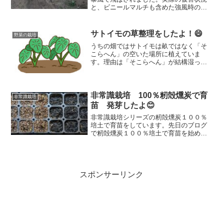
と、ビニールマルチも含めた強風時の注
意点を家庭菜園目線で紹介します。
サトイモの草整理をしたよ！😄
野菜の栽培
うちの畑ではサトイモは畝ではなく「そ
こらへん」の空いた場所に植えていま
す。理由は「そこらへん」が結構湿った
場所だから。「そこらへん」で育ててい
るサトイモの草整理・土寄せ・草マルチ
をしたのでどんな風にしたのかをご紹介
しますよ。
非常識栽培 100％籾殻燻炭で育
非常識栽培
苗 発芽したよ😊
非常識栽培シリーズの籾殻燻炭１００％
培土で育苗をしています。先日のブログ
で籾殻燻炭１００％培土で育苗を始めま
した。同じセルトレイで普通の種まき培
土を使って比較ができるようにしていま
す。早速発芽していたので報告です😆
スポンサーリンク