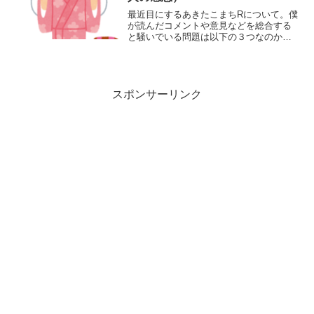
最近目にするあきたこまちRについて。僕
が読んだコメントや意見などを総合する
と騒いでいる問題は以下の３つなのか
な？と思います。１．カドミウムの含有
量 ２．放射線育種された品種を使って
いる ３．全面切り替えをする ちょっ
と考えていました。
スポンサーリンク