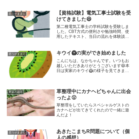
と米ぬかを混ぜる→腐敗臭がなくなる
２回目：表面に白い綿のような菌が繁殖
→混ぜる 今回は畑の堆肥枠にぬかをま
【資格試験】電気工事士試験を受
思うがままに
いたので、余った分をコンポストに入れ
けてきました😄
ることにします
第二種電気工事士の学科試験を受験しま
した。CBT方式の便利さや勉強時間、使
用したテキスト、当日の流れを体験談と
して紹介します。
キウイ🥝の実ができ始めました
思うがままに
こんにちは、なかちゃんです。いつもお
越しいただきありがとうございます😄本
日は実家のキウイ🥝の様子を見てきまし
たよ。キウイの栽培は結構場所を取るの
で多くの方にお勧めすることはできませ
んが、場所があればたくさん採れてご近
所さんにも喜んでもらえる...
草整理中にカナヘビちゃんに出会
野菜の栽培
ったよ😮
草整理をしていたらスペシャルゲストの
カナヘビが出てきてくれたので一緒に遊
んだよ！
あきたこまちR問題について（個
思うがままに
人の感想）