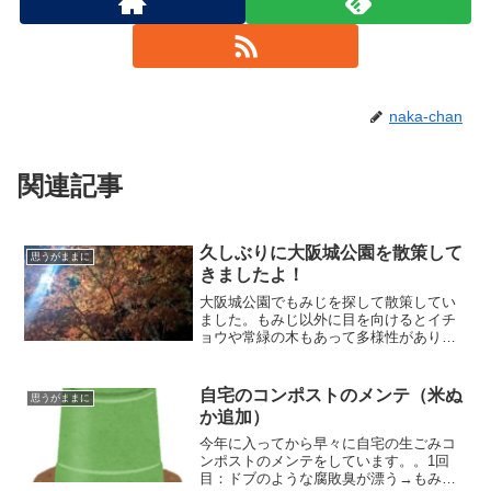
naka-chan
関連記事
久しぶりに大阪城公園を散策して
思うがままに
きましたよ！
大阪城公園でもみじを探して散策してい
ました。もみじ以外に目を向けるとイチ
ョウや常緑の木もあって多様性がありま
す。イチョウ並木は夜は街灯や車の光で
また違った景色を楽しめました。友人の
おかげで日々を作業としてこなしていた
自宅のコンポストのメンテ（米ぬ
思うがままに
ことに気づけました。感謝！
か追加）
今年に入ってから早々に自宅の生ごみコ
ンポストのメンテをしています。。1回
目：ドブのような腐敗臭が漂う→もみ殻