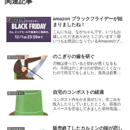
関連記事
amazon ブラックフライデーが始
思うがままに
まりましたね！
こんにちは、なかちゃんです。いつもお
越しいただきありがとうございます！😄
いつもお世話になっているAmazonのブラ
ックフライデーが始まりました。物欲の
塊の僕にとってはとても危険な1週間で
す。（笑）皆さんは何か買われますか？
のこぎりの歯を研ぐ
思うがままに
セールで買うのでは...
刃物は使っていると切れが悪くなるも
の。今回はのこぎりのが切れにくくなっ
たので目立てをしました。道具は必要最
小限ですが、できる範囲で目立てをしま
した。見た目だけでもきれいに研げたと
思います。実際に木を切るのは後日！
自宅のコンポストの経過
思うがままに
コンポスト内をかき混ぜたり、生ごみを
投入したりしていましたところ、容器の
スペースを圧迫してきました😵外気温が
もう少し暖かければ微生物なり、昆虫
（湧く系の）が分解してくれるはずでし
たが、寒い時期にたくさん投入してしま
ったためにコンポストをかき混ぜるのも
販売終了したカルミンの味が恋し
思うがままに