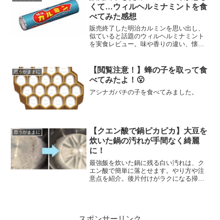
ままならない状態になってしまいまし
くて…ウィルヘルミナミントを食
た。
べてみた感想
販売終了した明治カルミンを思い出し、
似ていると話題のウィルヘルミナミント
を実食レビュー。味や香りの違い、懐か
しさを感じた感想を紹介します。
【閲覧注意！】蜂の子を取って食
思うがままに
べてみたよ！😮
アシナガバチの子を食べてみました。
【クエン酸で鍋ピカピカ】大豆を
思うがままに
炊いた鍋の汚れが手間なく綺麗
に！
最強飯を炊いた鍋に残る白い汚れは、ク
エン酸で簡単に落とせます。やり方や注
意点を紹介。後片付けがラクになる掃除
方法です。
スポンサーリンク