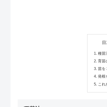
目
種苗
育苗
苗を
発根
これ