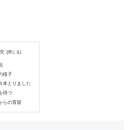
次
法
の様子
３本とりました
を待つ
からの育苗