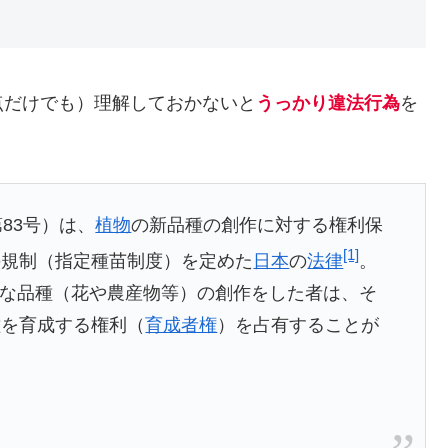
点だけでも）理解しておかないと
うっかり違法行為
を
83号）は、
植物
の新品種の創作に対する権利保
[1]
の規制（指定種苗制度）を定めた
日本
の
法律
。
新たな品種（花や農産物等）の創作をした者は、そ
種を育成する権利（
育成者権
）を占有することが