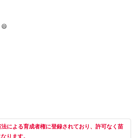
😄
！
種苗法による育成者権に登録されており、許可なく苗
になります。