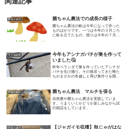
関連記事
菌ちゃん農法での成長の様子
野菜の栽培
菌ちゃん農法の畝は今年になって作った
ものばかりです。一つは今年の３月ごろ
に畝を立てたもの、残りは今年の７月～
８月にかけて畝立てをしました。菌ちゃ
ん農法では畝で糸状菌が増えることで野
菜の根と栄養分を共有することで肥料を
入れなくても成長するというものです。
今年もアシナガバチが巣を作って
生き物飼育
菌糸が畑中に広がっていれば野菜がうま
いました🤔
く育ってくれるはずです。
昨年ベランダで巣を作っていたアシナガ
バチを生け捕り。その後戻ってきた蜂た
ちがまさかの冬越しと再び巣作りを開
始！
菌ちゃん農法 マルチを張る
野菜の栽培
自然農や菌ちゃん農法を実践していま
す。うまくいくかどうか楽しみながら試
行錯誤をしています。
【ジャガイモ収穫】秋じゃがはな
野菜の栽培