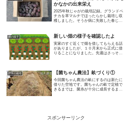
かなかの出来栄え
2025年秋じゃがの栽培記録。グランドペ
チカを草マルチでほったらかし栽培し収
穫しました。そうか病に失敗した春じゃ
がからのリベンジと、春じゃが（アンデ
スレッド・グランドペチカ）の準備につ
いて紹介します。
新しい畑の様子を確認したよ
畑の様子
実家のすぐ近くで畑を借してもらえる話
がありましたが、１０月末から正式に借
りることになりました。先週はさっそく
草刈りをして、今週は畑の様子を確認し
ました。雨降りの後なので、水のたまり
方などを確認していきましたよ
【菌ちゃん農法】畝づくり①
野菜の栽培
今回菌ちゃん農法の畝にするのは新たに
借りた空地です。菌ちゃんの畝で定植で
きるまでは、菌糸が十分に成長するまで
の期間（３か月以上）見守る必要があり
ます。今回は木や落ち葉、枯草などの資
材を投入するまでの様子を紹介していま
す。
スポンサーリンク