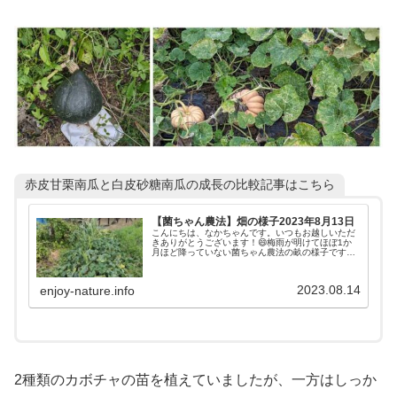
赤皮甘栗南瓜と白皮砂糖南瓜の成長の比較記事はこちら
【菌ちゃん農法】畑の様子2023年8月13日
こんにちは、なかちゃんです。いつもお越しいただ
きありがとうございます！😄梅雨が明けてほぼ1か
月ほど降っていない菌ちゃん農法の畝の様子です。
前回の様子はこちら野菜の様子を見ていると、さす
がに水不足感が否めないです。では、行ってみまし
ょう！畝全...
2023.08.14
enjoy-nature.info
2種類のカボチャの苗を植えていましたが、一方はしっか