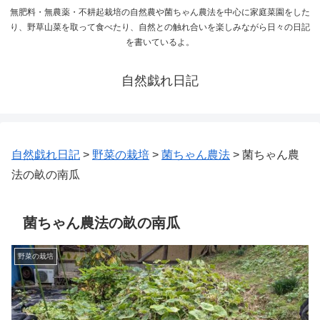
無肥料・無農薬・不耕起栽培の自然農や菌ちゃん農法を中心に家庭菜園をした
り、野草山菜を取って食べたり、自然との触れ合いを楽しみながら日々の日記
を書いているよ。
自然戯れ日記
自然戯れ日記
>
野菜の栽培
>
菌ちゃん農法
>
菌ちゃん農
法の畝の南瓜
菌ちゃん農法の畝の南瓜
野菜の栽培