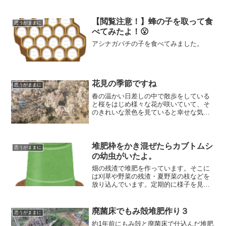
【閲覧注意！】蜂の子を取って食
思うがままに
べてみたよ！😮
アシナガバチの子を食べてみました。
花見の季節ですね
思うがままに
春の温かい日差しの中で散歩をしている
と桜をはじめ様々な花が咲いていて、そ
のきれいな景色を見ていると幸せな気持
ちになります。植物たちは人の目を楽し
ませるために咲いているわけではありま
せんが、花が咲いていることでたくさん
の人たちがうれしい気持ちになったり、
堆肥枠をかき混ぜたらカブトムシ
思うがままに
幸せになったりします。自然が移り変わ
の幼虫がいたよ。
る景色は人を幸せにするんだなと改めて
畑の残渣で堆肥を作っています。そこに
実感します。
は刈草や野菜の残渣・夏野菜の枝などを
放り込んでいます。定期的に様子を見る
ついでに上下をひっくり返しています。
今回は嵩は減っているようでしたが、冬
だったのであまり分解は進んでいません
廃菌床でもみ殻堆肥作り３
思うがままに
でした。堆肥の層にはカブトムシの幼虫
約1年前にもみ殻と廃菌床で仕込んだ堆肥
がいました。