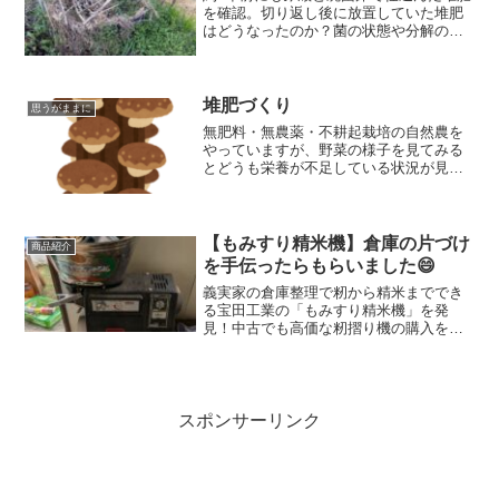
を確認。切り返し後に放置していた堆肥
はどうなったのか？菌の状態や分解の進
み具合を写真付きで報告します。
堆肥づくり
思うがままに
無肥料・無農薬・不耕起栽培の自然農を
やっていますが、野菜の様子を見てみる
とどうも栄養が不足している状況が見ら
れます。🤔自然農の「持ち込まない」に
反しますが、堆肥を置くことで腐植の層
を増やすことで豊かな畑にしています
が、それをちょっとだけ加速させること
【もみすり精米機】倉庫の片づけ
商品紹介
をしようと思ったのが今回の発端です。
を手伝ったらもらいました😄
義実家の倉庫整理で籾から精米まででき
る宝田工業の「もみすり精米機」を発
見！中古でも高価な籾摺り機の購入を迷
っていましたが、来年の米作りの不安が
一気に解消しました。
スポンサーリンク