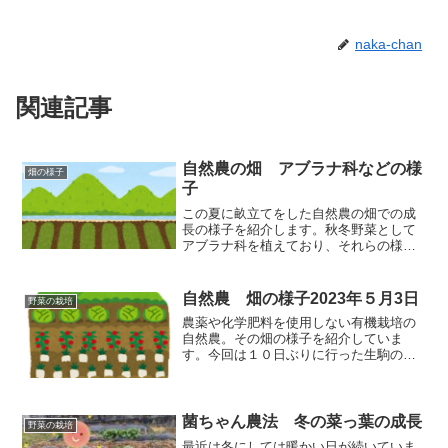
naka-chan
関連記事
自然農の畑 アブラナ科などの様
畑の様子
子
この夏に畝立てをした自然農の畑での成
長の様子を紹介します。秋冬野菜として
アブラナ科を植えており、それらの様子
を中心に見ていただこうと思います。
自然農 畑の様子2023年５月3日
野菜の栽培
農薬や化学肥料を使用しない有機栽培の
自然農。その畑の様子を紹介していま
す。今回は１０日ぶりに行った生駒の畑
の様子を紹介します。エンドウの支柱が
倒れて戻せなかったり、ソラマメが実っ
てきていたり。悲しいことや嬉しいこと
がありました。
菌ちゃん農法 冬の菜っ葉の成長
野菜の栽培
最近は冬にしては暖かい日が続いていま