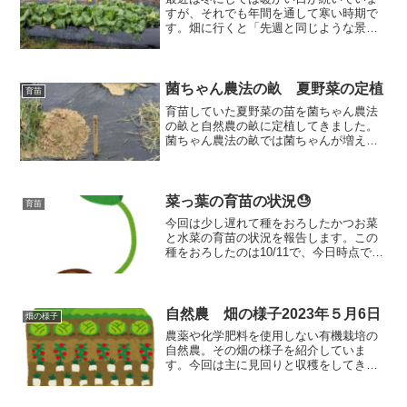
すが、それでも年間を通して寒い時期で
す。畑に行くと「先週と同じような景
色・・・😑」と思ってしまいますが、ち
ょっとずつですが成長しています。よく
よく見ると、ですが。そして、気のせい
と言われれば気のせいかもしれません
菌ちゃん農法の畝 夏野菜の定植
育苗
が・・・😅
育苗していた夏野菜の苗を菌ちゃん農法
の畝と自然農の畝に定植してきました。
菌ちゃん農法の畝では菌ちゃんが増えて
いたので結構期待ができます。カボチャ
の苗はすでに菌ちゃんの畝に定植してい
るので、今回は自然のの畝に定植しまし
た。
菜っ葉の育苗の状況😓
育苗
今回は少し遅れて種をおろしたかつお菜
と水菜の育苗の状況を報告します。この
種をおろしたのは10/11で、今日時点で8
日経っています。種が古かったこともあ
ってちゃんと発芽するのかな？と心配し
ていましたが、結果は惨敗。常温保管だ
と発芽率が極端に悪かったです。
自然農 畑の様子2023年５月6日
畑の様子
農薬や化学肥料を使用しない有機栽培の
自然農。その畑の様子を紹介していま
す。今回は主に見回りと収穫をしてきま
した。最近雨が多いので落ち着いたら畝
間のメンテをしたいです。