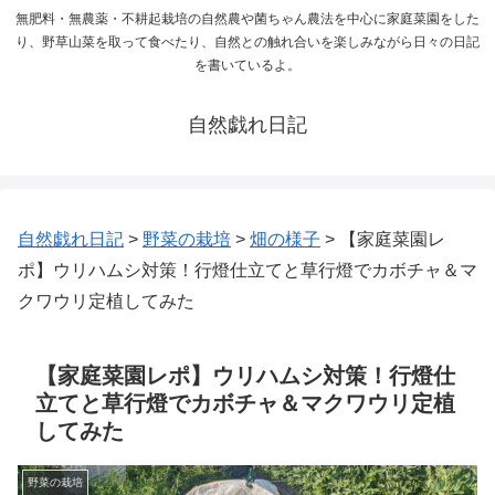
無肥料・無農薬・不耕起栽培の自然農や菌ちゃん農法を中心に家庭菜園をした
り、野草山菜を取って食べたり、自然との触れ合いを楽しみながら日々の日記
を書いているよ。
自然戯れ日記
自然戯れ日記
>
野菜の栽培
>
畑の様子
>
【家庭菜園レ
ポ】ウリハムシ対策！行燈仕立てと草行燈でカボチャ＆マ
クワウリ定植してみた
【家庭菜園レポ】ウリハムシ対策！行燈仕
立てと草行燈でカボチャ＆マクワウリ定植
してみた
野菜の栽培