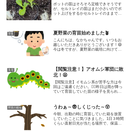
ポットの苗はそろそろ定植できそうです
が、セルトレイの苗はまだ小さいのでポ
ット上げをするかセルトレイのままで定
植するかちょっと考えてみました。今は
いろいろ経験をしたいと思っているの
で、2つセルトレイの内、１つはポット上
げをして、もう一つはセルトレイのまま
夏野菜の育苗始めました🪴
育苗
で育ててみようと思います。これがどう
こんにちは、なかちゃんです。いつもお
いう違いになるのか見ていこうと思いま
越しいただきありがとうございます！😄
す
今は冬ですが、夏野菜の栽培に向けて育
苗の準備を始めましたよ。僕は種から苗
を作って栽培しているので、GWあたりの
定植に向けて育苗をします。苗が育つま
で３か月ほどかかるもの...
【閲覧注意！】アオムシ軍団に敗
育苗
北！😫
【閲覧注意】イモムシ系が苦手な方は今
回はご遠慮ください。🙇‍♂️昨日は雨が降っ
ていて育苗していた苗の様子を見られま
せんでした。それで今朝苗の様子を確認
しに行くととんでもない状態に！！😫来
年からはアブラナ科の育苗をするときに
うわぁ～😨しくじった～😵
野菜の栽培
は防虫ネットをかけるようにします！
今朝、出勤の時に育苗していた箱を放置
していたことに気づきました。1日３時間
くらい直射日光が当たる場所で、保温の
ため発砲スチロールで蓋は透明のもので