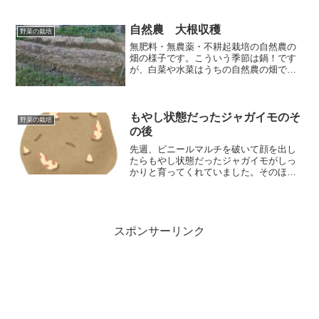
育苗していました。蓋をしているので箱
の中で水分が循環しているため、水やり
はほとんどしなくて（3～4日に１回くら
自然農 大根収穫
野菜の栽培
いで）もよかったのですっかり世話をす
無肥料・無農薬・不耕起栽培の自然農の
るのを忘れていました。（ナス科、ウリ
畑の様子です。こういう季節は鍋！です
科の世話はしていたのですが・・・）
が、白菜や水菜はうちの自然農の畑では
うまく育っていません😫一方で、虫食い
はあるもののしっかり育っているのが大
根。おでんなどの煮物系には大活躍する
野菜です。大根の収穫もしましたので、
もやし状態だったジャガイモのそ
野菜の栽培
畑の様子と合わせてみていただきたいと
の後
思います。
先週、ビニールマルチを破いて顔を出し
たらもやし状態だったジャガイモがしっ
かりと育ってくれていました。そのほ
か、白菜とキャベツの定植もしました
よ！
スポンサーリンク