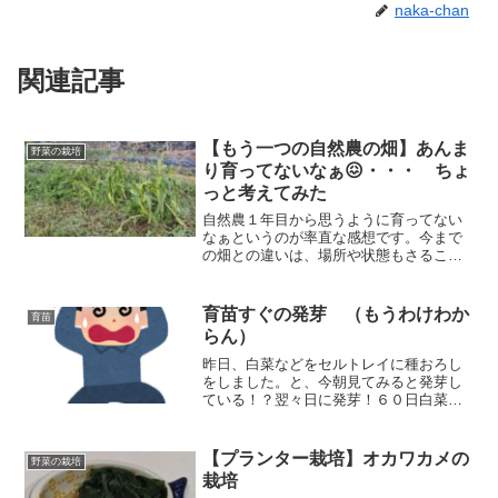
naka-chan
関連記事
【もう一つの自然農の畑】あんま
野菜の栽培
り育ってないなぁ😖・・・ ちょ
っと考えてみた
自然農１年目から思うように育ってない
なぁというのが率直な感想です。今まで
の畑との違いは、場所や状態もさること
ながら、畝を作ったか、作らずに平畝で
やったか、です。この畑では畝立てをし
た畝と平畝で野菜の生育の違いを比較し
育苗すぐの発芽 （もうわけわか
育苗
ようと思いましたよ。
らん）
昨日、白菜などをセルトレイに種おろし
をしました。と、今朝見てみると発芽し
ている！？翌々日に発芽！６０日白菜と
チマサンチュが発芽していました！で
も、「ん？？」白菜ってこんな双葉じゃ
ないよね？培土を再利用していたため前
【プランター栽培】オカワカメの
野菜の栽培
の種が混ざっていたようです。
栽培