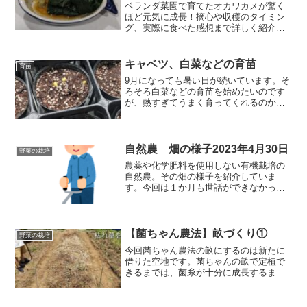
ベランダ菜園で育てたオカワカメが驚く
ほど元気に成長！摘心や収穫のタイミン
グ、実際に食べた感想まで詳しく紹介し
ます。
キャベツ、白菜などの育苗
育苗
9月になっても暑い日が続いています。そ
ろそろ白菜などの育苗を始めたいのです
が、熱すぎてうまく育ってくれるのか心
配🤨そんなことを言っても仕方がないの
で、少量を何度か育ててみようと思いま
す。種まきは9/16です。キャベツ２品種
と水菜、白菜です。
自然農 畑の様子2023年4月30日
野菜の栽培
農薬や化学肥料を使用しない有機栽培の
自然農。その畑の様子を紹介していま
す。今回は１か月も世話ができなかった
畑の様子を紹介します。草が成長してい
て野菜たちの生育を阻害するほどになっ
ていました。なので草刈りをして野菜に
日があたるようにしました。反省の多い
【菌ちゃん農法】畝づくり①
野菜の栽培
一日でした。
今回菌ちゃん農法の畝にするのは新たに
借りた空地です。菌ちゃんの畝で定植で
きるまでは、菌糸が十分に成長するまで
の期間（３か月以上）見守る必要があり
ます。今回は木や落ち葉、枯草などの資
材を投入するまでの様子を紹介していま