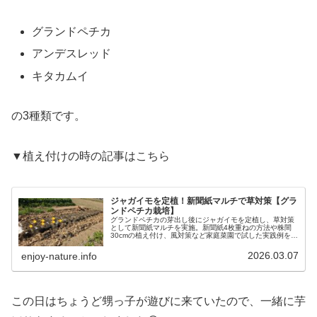
グランドペチカ
アンデスレッド
キタカムイ
の3種類です。
▼植え付けの時の記事はこちら
ジャガイモを定植！新聞紙マルチで草対策【グラ
ンドペチカ栽培】
グランドペチカの芽出し後にジャガイモを定植し、草対策
として新聞紙マルチを実施。新聞紙4枚重ねの方法や株間
30cmの植え付け、風対策など家庭菜園で試した実践例を紹
介します。
2026.03.07
enjoy-nature.info
この日はちょうど甥っ子が遊びに来ていたので、一緒に芋