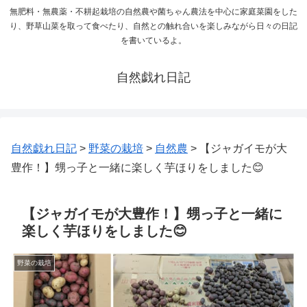
無肥料・無農薬・不耕起栽培の自然農や菌ちゃん農法を中心に家庭菜園をした
り、野草山菜を取って食べたり、自然との触れ合いを楽しみながら日々の日記
を書いているよ。
自然戯れ日記
自然戯れ日記
>
野菜の栽培
>
自然農
>
【ジャガイモが大
豊作！】甥っ子と一緒に楽しく芋ほりをしました😊
【ジャガイモが大豊作！】甥っ子と一緒に
楽しく芋ほりをしました😊
野菜の栽培