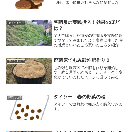
10日。寒い時期だしそんなに変化はない
んじゃないかと思っていましたが、思い
のほか菌が元気に働いてくれているよう
です😮
空調服の実践投入！効果のほど
思うがままに
は？
楽天で購入した激安の空調服を実際に畑
でつかってみましたよ！実際に使った時
の感想といいところ悪いところを紹介し
ます。結論としてはコスパはすごくい
い！効果としては汗だくにならない、影
に入ると風が吹いているので涼しく感じ
廃菌床でもみ殻堆肥作り２
思うがままに
るといった感じです。
もみ殻と廃菌床で堆肥を作りを開始し
て、約１週間が経ちました。さっそく変
化がでていましたよ！少し掘ってみると
３５℃くらいまで発熱して発酵していま
した。もみ殻ですが発酵するのは結構早
いですね！
ダイソー 春の野菜の種
野菜の栽培
ダイソーでは野菜の種が安く購入できま
す。