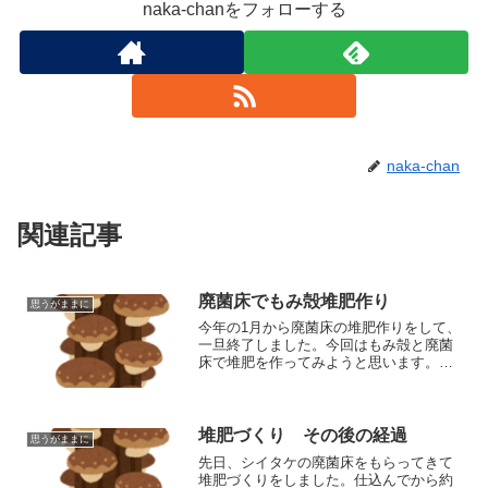
naka-chanをフォローする
naka-chan
関連記事
廃菌床でもみ殻堆肥作り
思うがままに
今年の1月から廃菌床の堆肥作りをして、
一旦終了しました。今回はもみ殻と廃菌
床で堆肥を作ってみようと思います。今
回はもみ殻５：廃菌床１くらいで混ぜま
した。もみ殻自体は朽ちにくいのです
が、廃菌床に含まれる菌の力でもみ殻の
分解を促進してもらえるんじゃないかと
堆肥づくり その後の経過
思うがままに
期待をしています。
先日、シイタケの廃菌床をもらってきて
堆肥づくりをしました。仕込んでから約