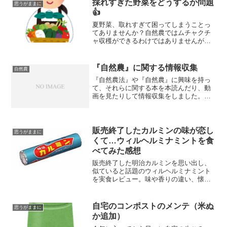
採れすぎた野菜をどうするか問題
思うがままに
ーをするとともに、のこぎり鎌の違いに
👍
ついての考えも紹介しています。
夏野菜、取れすぎて困ってしまうことっ
てありませんか？自然農ではムチャクチ
ャ収穫ができるわけではありませんが、
それでも自宅で消費が追い付かないこと
があります。「野菜が余って困った～～
😫」っていうときに僕がやっている方法
『自然農』に関する情報収集
自然農
をご紹介しようと思います。
『自然農法』や『自然農』に興味を持っ
て、それらに関する本を本読んだり、動
画を見たりして情報収集をしました。読
んだ本読んだ本は以下のものです。・＜
自然＞を生きる 福岡正信／著
(function(b,c,f,g,a,d,e){b.Moshimo...
販売終了したカルミンの味が恋し
思うがままに
くて…ウィルヘルミナミントを食
べてみた感想
販売終了した明治カルミンを思い出し、
似ていると話題のウィルヘルミナミント
を実食レビュー。味や香りの違い、懐か
しさを感じた感想を紹介します。
自宅のコンポストのメンテ（米ぬ
思うがままに
か追加）