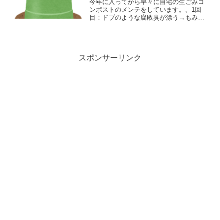
今年に入ってから早々に自宅の生ごみコ
ンポストのメンテをしています。。1回
目：ドブのような腐敗臭が漂う→もみ殻
と米ぬかを混ぜる→腐敗臭がなくなる
２回目：表面に白い綿のような菌が繁殖
→混ぜる 今回は畑の堆肥枠にぬかをま
いたので、余った分をコンポストに入れ
ることにします
スポンサーリンク