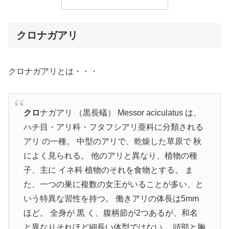
クロナガアリ
クロナガアリとは・・・
クロ
ナガアリ （黒長蟻） Messor aciculatus は、
ハチ目・アリ科・フタフシアリ亜科に分類される
アリ の一種。 中型のアリで、乾燥した草原で 秋
によく見られる。 他のアリと異なり、植物の種
子、主に イネ科 植物のそれを食物とする。 ま
た、一つの巣に複数の女王がいることが多い、と
いう特異な習性を持つ。 働きアリの体長は5mm
ほど。 全身が 黒 く、腹柄節が2つあるが、和名
と異なりそれほど細長い体型ではない。 頭部と胸