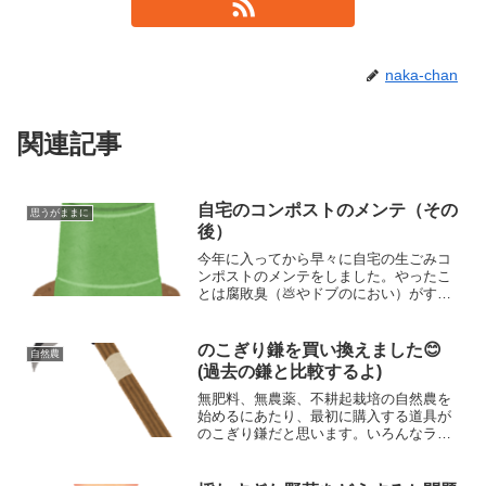
naka-chan
関連記事
自宅のコンポストのメンテ（その
思うがままに
後）
今年に入ってから早々に自宅の生ごみコ
ンポストのメンテをしました。やったこ
とは腐敗臭（💩やドブのにおい）がする
状態になっていたので何とか改善しよう
ともみ殻と米ぬかを混ぜました。結果、
悪臭はなくなり白い菌が表面に発生して
のこぎり鎌を買い換えました😊
自然農
いました。ここに生ごみ（大根やイモの
(過去の鎌と比較するよ)
痛んだ部分）を荒く刻んで放り込んでい
ました。その後の様子を見ていただこう
無肥料、無農薬、不耕起栽培の自然農を
と思います。
始めるにあたり、最初に購入する道具が
のこぎり鎌だと思います。いろんなライ
ンナップがあるためどれを選べばよいか
悩むと思います。そこで、僕が使ったこ
とのあるのこぎり鎌について商品レビュ