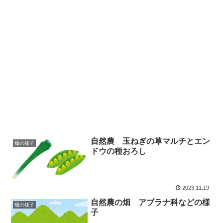
自然農 玉ねぎの草マルチとエン
畑の様子
ドウの種おろし
2023.11.19
自然農の畑 アブラナ科などの様
畑の様子
子