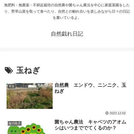
無肥料・無農薬・不耕起栽培の自然農や菌ちゃん農法を中心に家庭菜園をした
り、野草山菜を取って食べたり、自然との触れ合いを楽しみながら日々の日記
を書いているよ。
自然戯れ日記
玉ねぎ
自然農 エンドウ、ニンニク、玉
育苗
ねぎ
2023.12.02
菌ちゃん農法 キャベツのアオム
畑の様子
シはいつまででてくるのか？