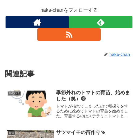
naka-chanをフォローする
naka-chan
関連記事
季節外れのトマトの育苗、始めま
畑の様子
した（笑）😄
トマトが枯れてしまったので種採りをす
るために改めてトマトの育苗を始めまし
た。育苗するのはステラミニトマトとフ
ァーストトマトの2種類です。こんな季節
外れの育苗でどこまで育つのか！？チャ
レンジしてみますよ。
サツマイモの苗作り🍠
育苗