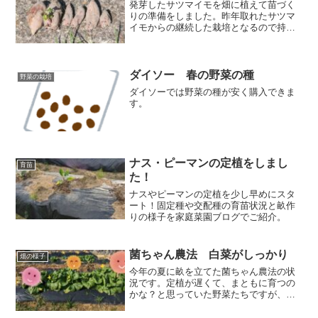
発芽したサツマイモを畑に植えて苗づく
りの準備をしました。昨年取れたサツマ
イモからの継続した栽培となるので持続
可能な栽培の第一歩となります。サツマ
イモの自家増殖は保存がキモなのです
が、今回はたまたま昨年取れた芋が発芽
してくれたのでその芋を植えて苗を取る
ダイソー 春の野菜の種
野菜の栽培
ことにしました。
ダイソーでは野菜の種が安く購入できま
す。
ナス・ピーマンの定植をしまし
育苗
た！
ナスやピーマンの定植を少し早めにスタ
ート！固定種や交配種の育苗状況と畝作
りの様子を家庭菜園ブログでご紹介。
菌ちゃん農法 白菜がしっかり
畑の様子
今年の夏に畝を立てた菌ちゃん農法の状
況です。定植が遅くて、まともに育つの
かな？と思っていた野菜たちですが、寒
い中でも少しずつ育っています😮といっ
てもとって食べられるほどにはなってい