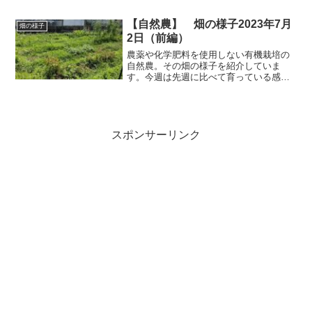
ませんので、適期に抵触しないといけな
いのはあります。でも、この寒い中でも
【自然農】 畑の様子2023年7月
畑の様子
少しずつでも育ってくれているのはうれ
2日（前編）
しいこと。
農薬や化学肥料を使用しない有機栽培の
自然農。その畑の様子を紹介していま
す。今週は先週に比べて育っている感じ
がします。葉が茂り蔓が伸びてきていま
す。気になるのが畑の水はけ。毎週のよ
うに畝の通路には水が溜まり、歩くと土
が練られて泥になってしまいます。さら
に水はけが悪くなるという悪循環。どう
スポンサーリンク
したものか。