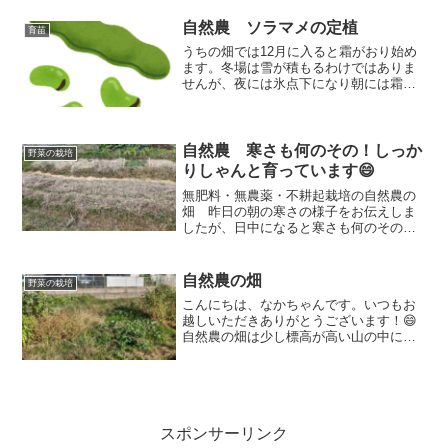
前回はエンドウや大麦はしっかり育って
くれました。
自然農 ソラマメの定植
育苗
うちの畑では12月に入ると霜がおり始め
ます。冬場は雪が積もるわけではありま
せんが、夜には氷点下になり朝には霜柱
が経っていることもよくあります。種袋
の地図で見ると寒冷地になるようです。
寒さは早く訪れるので、そろそろソラマ
メを定植してしっかりと根を張って冬越
自然農 寒さも何のその！しっか
野菜の栽培
しの準備をしてもらおうと思います。
りしゃんと育っています😄
無肥料・無農薬・不耕起栽培の自然農の
畑 昨日の朝の寒さの様子をお伝えしま
したが、日中になると寒さも何のその！
といった感じでしっかりとしてくれてい
ましたよ😄この寒さと暖かさの中、しっ
かり生き抜いてくれているって野菜たち
自然農の畑
野菜の栽培
は凄いですね！
こんにちは、なかちゃんです。いつもお
越しいただきありがとうございます！😄
自然農の畑は少し標高が高い山の中にあ
るので、12月くらいから霜がおります。
冬場は結構厳しい気候なので成長がほぼ
ありません。なので、今のうちにある程
度育っていないと収穫が...
スポンサーリンク