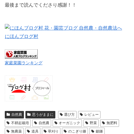
最後まで読んでくださり感謝！！
にほんブログ村
家庭菜園ランキング
自然農
思うがままに
選び方
レビュー
不耕起栽培
自然農
オーガニック
野菜
無肥料
無農薬
道具
草刈り
のこぎり鎌
鋸鎌