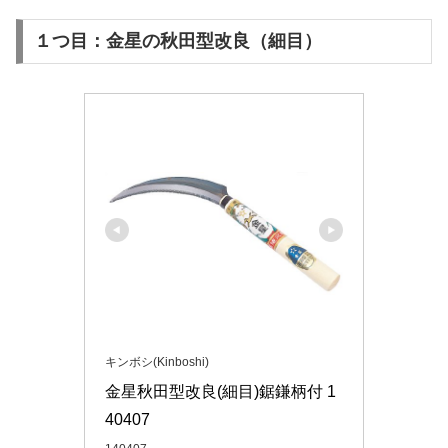
１つ目：金星の秋田型改良（細目）
キンボシ(Kinboshi)
金星秋田型改良(細目)鋸鎌柄付 1
40407