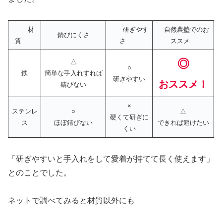
材
研ぎやす
自然農塾でのお
錆びにくさ
質
さ
ススメ
◎
△
○
鉄
簡単な手入れすれば
研ぎやすい
おススメ！
錆びない
×
ステンレ
○
△
硬くて研ぎに
ス
ほぼ錆びない
できれば避けたい
くい
「研ぎやすいと手入れをして愛着が持てて長く使えます」
とのことでした。
ネットで調べてみると材質以外にも