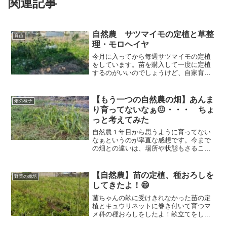
関連記事
自然農 サツマイモの定植と草整
育苗
理・モロヘイヤ
今月に入ってから毎週サツマイモの定植
をしています。苗を購入して一度に定植
するのがいいのでしょうけど、自家育苗
をしてサツマイモを作っています。前回
は発根させた苗とその日に採った苗を定
植しました。今回は採った苗を植えたの
【もう一つの自然農の畑】あんま
畑の様子
ですが、すでに発根していたので安心し
り育ってないなぁ😖・・・ ちょ
てそのまま定植ができました。
っと考えてみた
自然農１年目から思うように育ってない
なぁというのが率直な感想です。今まで
の畑との違いは、場所や状態もさること
ながら、畝を作ったか、作らずに平畝で
やったか、です。この畑では畝立てをし
た畝と平畝で野菜の生育の違いを比較し
【自然農】苗の定植、種おろしを
野菜の栽培
ようと思いましたよ。
してきたよ！😄
菌ちゃんの畝に受けきれなかった苗の定
植とキュウリネットに巻き付いて育つマ
メ科の種おろしをしたよ！畝立てをして
いない畑なのでほとんど草むらですが、