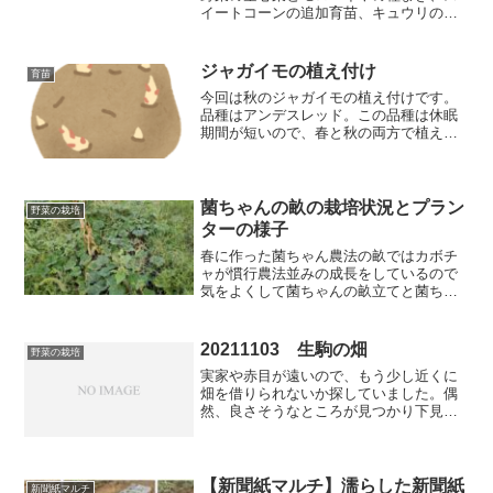
イートコーンの追加育苗、キュウリの育
苗やり直しなどをしましたよ！
ジャガイモの植え付け
育苗
今回は秋のジャガイモの植え付けです。
品種はアンデスレッド。この品種は休眠
期間が短いので、春と秋の両方で植え付
けができます。１年で２回も植え付けが
できてたくさん収穫ができるアンデスレ
ッドはとってもお得です！
菌ちゃんの畝の栽培状況とプラン
野菜の栽培
ターの様子
春に作った菌ちゃん農法の畝ではカボチ
ャが慣行農法並みの成長をしているので
気をよくして菌ちゃんの畝立てと菌ちゃ
んプランターを作っています。春に作っ
た菌ちゃんの畝の様子と新しく作り始め
た菌ちゃんの畝・プランターの様子を見
20211103 生駒の畑
野菜の栽培
ていただこうと思います。
実家や赤目が遠いので、もう少し近くに
畑を借りられないか探していました。偶
然、良さそうなところが見つかり下見を
して貸してもらうことになりました。場
所は自宅から1時間ほどですが、100m2ほ
どの広さです。1区画4人で使うのです
が、自然農を実践す...
【新聞紙マルチ】濡らした新聞紙
新聞紙マルチ