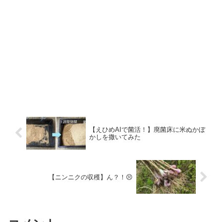
【えひめAIで菌活！】廃菌床に米ぬかぼ
かしを撒いてみた
【ニンニクの収穫】ん？！😣