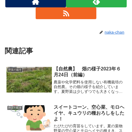
naka-chan
関連記事
【自然農】 畑の様子2023年６
野菜の栽培
月24日（前編）
農薬や化学肥料を使用しない有機栽培の
自然農。その畑の様子を紹介していま
す。夏野菜は少しずつでも大きくなって
くれているのですが、定植が遅かったせ
いか、成長が思いのほか遅いです。それ
に引き換え、草の勢いがすごいこと！
スイートコーン、空心菜、モロヘ
野菜の栽培
イヤ、キュウリの種おろしをした
よ！
たびたびの育苗をしています。夏の葉物
野菜の空心菜とモロヘイヤの種まき、ス