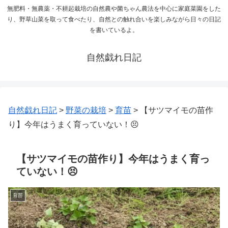
無肥料・無農薬・不耕起栽培の自然農や菌ちゃん農法を中心に家庭菜園をした
り、野草山菜を取って食べたり、自然との触れ合いを楽しみながら日々の日記
を書いているよ。
自然戯れ日記
自然戯れ日記
>
野菜の栽培
>
育苗
>
【サツマイモの苗作
り】今年はうまく育っていない！😣
【サツマイモの苗作り】今年はうまく育っ
ていない！😣
育苗