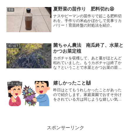
るので、今回は自然のの畝に定植しまし
た。
夏野菜の苗作り 肥料切れ😫
育苗
ナスやピーマンの苗作りで起こる肥料切
れを、手作りの米ぬかぼかしで見事リカ
バリー！育苗終盤の対処法を紹介。
菌ちゃん農法 南瓜終了、水菜と
畑の様子
かつお菜定植
カボチャを収穫して、あと蔓がほとんど
枯れていました。もうカボチャは終了か
な？ということで水菜とかつお菜の苗を
植えましたよ。12月の定植でどこまで大
きく育つかな？無肥料・無農薬・不耕起
栽培の菌ちゃん農法と自然農で栽培して
嬉しかったこと🙌
野菜の栽培
います。
昨日はとてもうれしかったことがあった
ので紹介します。家庭菜園でおすそ分け
をされている方は同じような嬉しい気持
ちをされている方も多いと思います。
スポンサーリンク