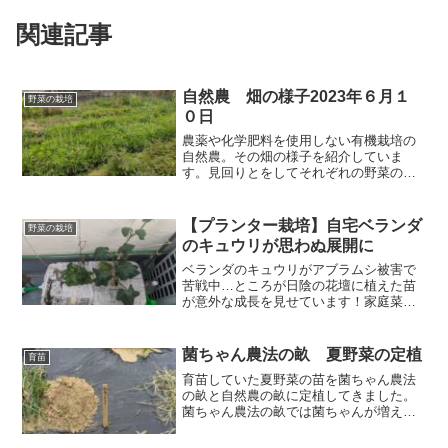
関連記事
自然農 畑の様子2023年６月１
野菜の栽培
０日
農薬や化学肥料を使用しない有機栽培の
自然農。その畑の様子を紹介していま
す。見回りとをしてそれぞれの野菜の様
子を紹介します。ウリハムシはあまり見
かけないですが、ウリ科の葉っぱをしっ
かり食べているのでどこかにいるんだろ
【プランター栽培】自宅ベランダ
野菜の栽培
うな。
のキュウリが思わぬ展開に
ベランダのキュウリがアブラムシ被害で
苦戦中…ところが日陰の花壇に植えた苗
が意外な成長を見せています！家庭菜園
初心者にも参考になる体験談をお届け。
菌ちゃん農法の畝 夏野菜の定植
育苗
育苗していた夏野菜の苗を菌ちゃん農法
の畝と自然農の畝に定植してきました。
菌ちゃん農法の畝では菌ちゃんが増えて
いたので結構期待ができます。カボチャ
の苗はすでに菌ちゃんの畝に定植してい