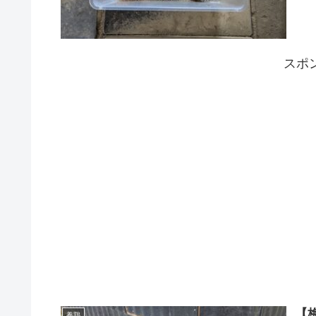
スポ
【
養鶏