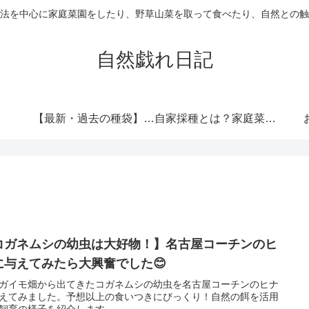
法を中心に家庭菜園をしたり、野草山菜を取って食べたり、自然との触
自然戯れ日記
【最新・過去の種袋】ダイソーの種一覧まとめ！発売時期・全種類・栽培記録歴代リンク集
自家採種とは？家庭菜園で種をつなぐという選択
コガネムシの幼虫は大好物！】名古屋コーチンのヒ
に与えてみたら大興奮でした😊
ガイモ畑から出てきたコガネムシの幼虫を名古屋コーチンのヒナ
えてみました。予想以上の食いつきにびっくり！自然の餌を活用
飼育の様子を紹介します。