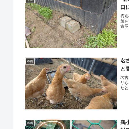
口
梅雨
策を
古屋
名
養鶏
と
名古
リら
たと
鶏
養鶏