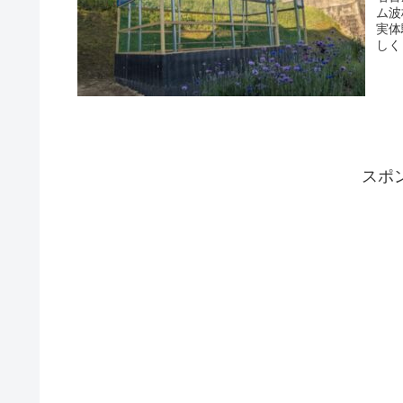
ム波
実体
しく
スポ