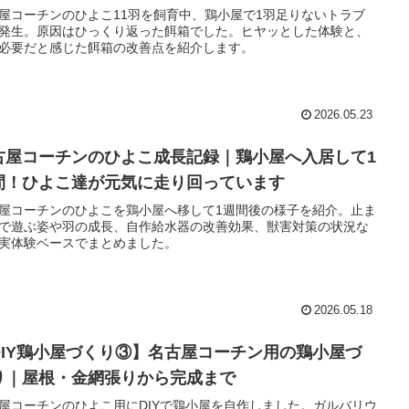
屋コーチンのひよこ11羽を飼育中、鶏小屋で1羽足りないトラブ
発生。原因はひっくり返った餌箱でした。ヒヤッとした体験と、
必要だと感じた餌箱の改善点を紹介します。
2026.05.23
古屋コーチンのひよこ成長記録｜鶏小屋へ入居して1
間！ひよこ達が元気に走り回っています
屋コーチンのひよこを鶏小屋へ移して1週間後の様子を紹介。止ま
で遊ぶ姿や羽の成長、自作給水器の改善効果、獣害対策の状況な
実体験ベースでまとめました。
2026.05.18
DIY鶏小屋づくり③】名古屋コーチン用の鶏小屋づ
り｜屋根・金網張りから完成まで
屋コーチンのひよこ用にDIYで鶏小屋を自作しました。ガルバリウ