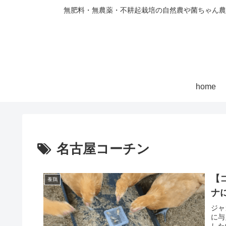
無肥料・無農薬・不耕起栽培の自然農や菌ちゃん農
home
名古屋コーチン
【
養鶏
ナ
ジャ
に与
した