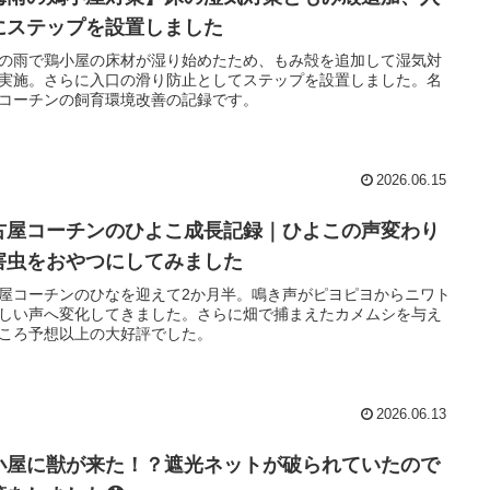
にステップを設置しました
の雨で鶏小屋の床材が湿り始めたため、もみ殻を追加して湿気対
実施。さらに入口の滑り防止としてステップを設置しました。名
コーチンの飼育環境改善の記録です。
2026.06.15
古屋コーチンのひよこ成長記録｜ひよこの声変わり
害虫をおやつにしてみました
屋コーチンのひなを迎えて2か月半。鳴き声がピヨピヨからニワト
しい声へ変化してきました。さらに畑で捕まえたカメムシを与え
ころ予想以上の大好評でした。
2026.06.13
小屋に獣が来た！？遮光ネットが破られていたので