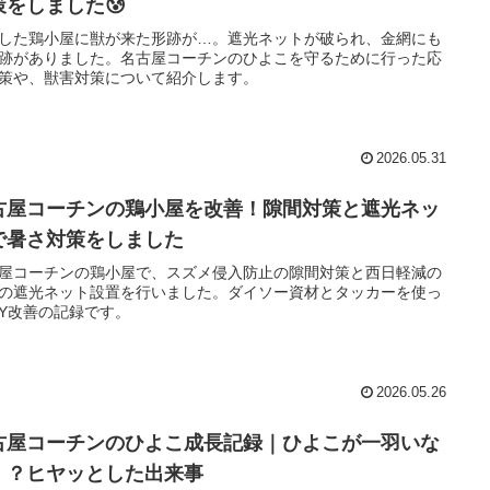
策をしました😰
した鶏小屋に獣が来た形跡が…。遮光ネットが破られ、金網にも
跡がありました。名古屋コーチンのひよこを守るために行った応
策や、獣害対策について紹介します。
2026.05.31
古屋コーチンの鶏小屋を改善！隙間対策と遮光ネッ
で暑さ対策をしました
屋コーチンの鶏小屋で、スズメ侵入防止の隙間対策と西日軽減の
の遮光ネット設置を行いました。ダイソー資材とタッカーを使っ
IY改善の記録です。
2026.05.26
古屋コーチンのひよこ成長記録｜ひよこが一羽いな
！？ヒヤッとした出来事