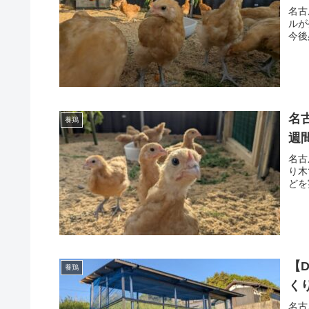
名古
ルが
今後
名
養鶏
週
名古
り木
どを
【
養鶏
く
名古