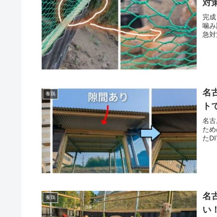
対
完成
噛み
急対
名
養鶏
ト
名古
ため
たD
名
養鶏
い