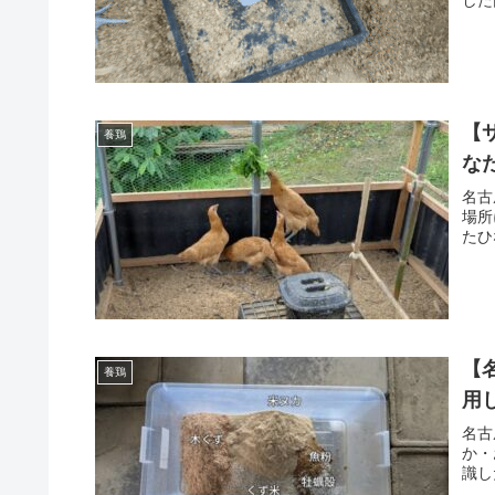
【
養鶏
な
名古
場所
たひ
【
養鶏
用
名古
か・
識し